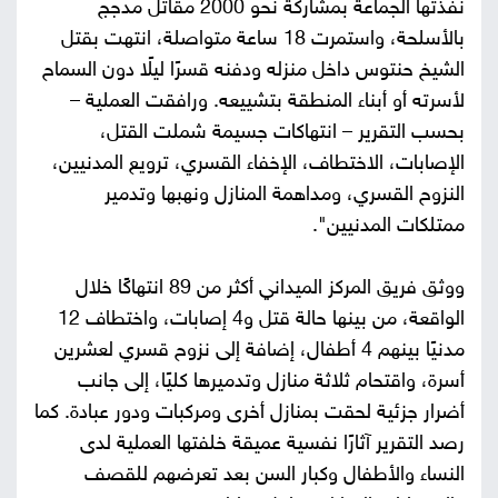
نفذتها الجماعة بمشاركة نحو 2000 مقاتل مدجج
بالأسلحة، واستمرت 18 ساعة متواصلة، انتهت بقتل
الشيخ حنتوس داخل منزله ودفنه قسرًا ليلًا دون السماح
لأسرته أو أبناء المنطقة بتشييعه. ورافقت العملية –
بحسب التقرير – انتهاكات جسيمة شملت القتل،
الإصابات، الاختطاف، الإخفاء القسري، ترويع المدنيين،
النزوح القسري، ومداهمة المنازل ونهبها وتدمير
ممتلكات المدنيين".
ووثق فريق المركز الميداني أكثر من 89 انتهاكًا خلال
الواقعة، من بينها حالة قتل و4 إصابات، واختطاف 12
مدنيًا بينهم 4 أطفال، إضافة إلى نزوح قسري لعشرين
أسرة، واقتحام ثلاثة منازل وتدميرها كليًا، إلى جانب
أضرار جزئية لحقت بمنازل أخرى ومركبات ودور عبادة. كما
رصد التقرير آثارًا نفسية عميقة خلفتها العملية لدى
النساء والأطفال وكبار السن بعد تعرضهم للقصف