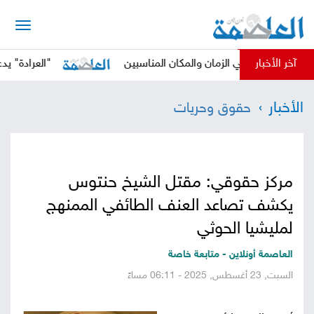
الرئيسية
آخر الأخبار
وثي في الزمان والمكان المناسبين
"العرادة" يدعو المجتم
أخبار
الأخبار
حقوق وحريات
العاصمة
أخبار
محلية
تقارير
مركز حقوقي: مقتل الشيخ حنتوس
وتحليلات
حقوق
يكشف تصاعد العنف الطائفي الممنهج
وحريات
لمليشيا الحوثي
سوشيال
العاصمة أونلاين - متابعة خاصة
كتابات
السبت, 23 أغسطس, 2025 - 06:11 مساءً
فيديوهات