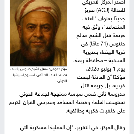
أصدر المركز الأمريكي
صور
للعدالة (
ACJ
) تقريرًا
جديدًا بعنوان "العنف
من
المتصاعد"، وثّق فيه
جريمة قتل الشيخ صالح
نحن
إتصل
حنتوس (71 عامًا) في
بنا
قرية البيضاء بمديرية
البحث
السلفية – محافظة ريمة،
يوم 1 يوليو 2025،
مركز حقوقي: مقتل الشيخ حنتوس يكشف
تصاعد العنف الطائفي الممنهج لمليشيا
مؤكدًا أن الحادثة ليست
الحوثي
فردية، بل جريمة قتل
مدروسة تأتي ضمن سياسة ممنهجة لجماعة الحوثي
تستهدف العلماء وخطباء المساجد ومدرسي القرآن الكريم
على خلفيات فكرية وطائفية.
وقال المركز، في التقرير، "إن العملية العسكرية التي