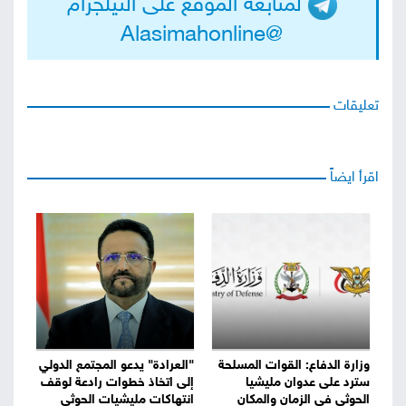
لمتابعة الموقع على التيلجرام
@Alasimahonline
تعليقات
اقرأ ايضاً
وزارة الدفاع: القوات المسلحة
"العرادة" يدعو المجتمع الدولي
سترد على عدوان مليشيا
إلى اتخاذ خطوات رادعة لوقف
الحوثي في الزمان والمكان
انتهاكات مليشيات الحوثي