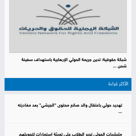
شبكة حقوقية: تدين جريمة الحوثي الإرهابية باستهداف سفينة
شحن ...
الأكثر قراءة
تهديد حوثي باعتقال والد صانع محتوى "الجيشي" بعد مغادرته
...
مليشيات الحوثي تجبر الطلاب على تعبئة استمارات لتحويلهم