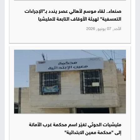
صنعاء.. لقاء موسع لأهالي عصر يندد بـ"الإجراءات
التعسفية" لهيئة الأوقاف التابعة للمليشيا
الأحد, 07 يونيو, 2026
مليشيات الحوثي تغيّر اسم محكمة غرب الأمانة
إلى "محكمة معين الابتدائية"