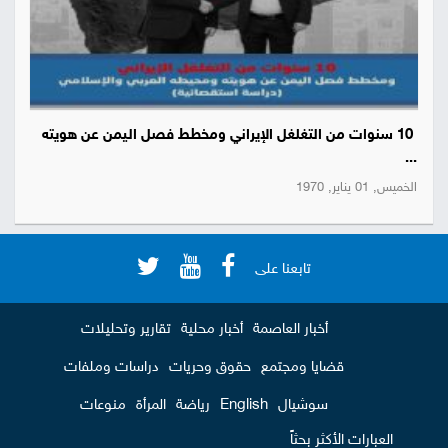
10 سنوات من التغلغل الإيراني ومخطط فصل اليمن عن هويته
...
الخميس, 01 يناير, 1970
تابعنا على
أخبار العاصمة
أخبار محلية
تقارير وتحليلات
قضايا ومجتمع
حقوق وحريات
دراسات وملفات
سوشيال
English
رياضة
المرأة
منوعات
العبارات الأكثر بحثاً