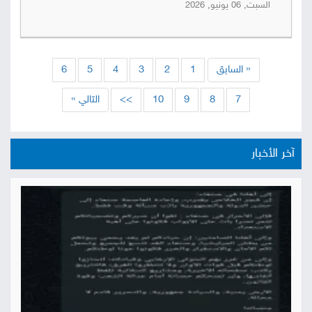
السبت, 06 يونيو, 2026
« السابق
1
2
3
4
5
6
7
8
9
10
>>
التالي »
آخر الأخبار