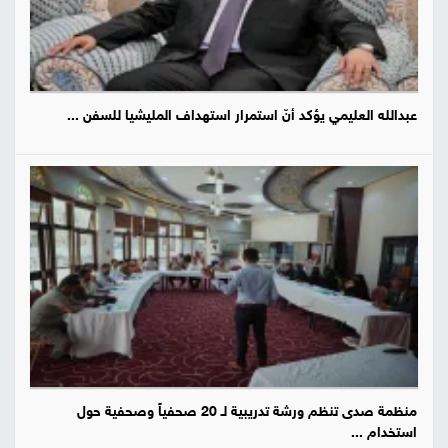
عبدالله العليمي يؤكد أنّ استمرار استهداف المليشيا للسفن ...
منظمة صدى تنظم ورشة تدريبية لـ 20 صحفياً وصحفية حول
استخدام ...