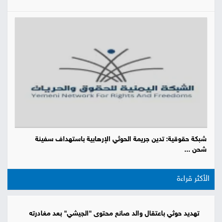
شبكة حقوقية: تدين جريمة الحوثي الإرهابية باستهداف سفينة
شحن ...
الأكثر قراءة
تهديد حوثي باعتقال والد صانع محتوى "الجيشي" بعد مغادرته