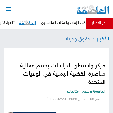
الرئيسية
آخر الأخبار
ا الحوثي في الزمان والمكان المناسبين
"العرادة" يدعو ال
أخبار
الأخبار
حقوق وحريات
العاصمة
أخبار
محلية
تقارير
مركز واشنطن للدراسات يختتم فعالية
وتحليلات
حقوق
مناصرة القضية اليمنية في الولايات
وحريات
المتحدة
سوشيال
العاصمة أونلاين _ متابعات
كتابات
الجمعة, 05 سبتمبر, 2025 - 02:20 صباحاً
فيديوهات