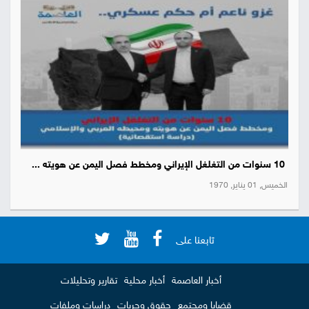
10 سنوات من التغلغل الإيراني ومخطط فصل اليمن عن هويته ...
الخميس, 01 يناير, 1970
تابعنا على
أخبار العاصمة
أخبار محلية
تقارير وتحليلات
قضايا ومجتمع
حقوق وحريات
دراسات وملفات