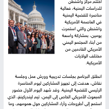
اختتم مركز واشنطن
صور
للدراسات اليمنية، فعالية
مناصرة للقضية اليمنية
من
في العاصمة الأمريكية
واشنطن والتي استمرت
نحن
إتصل
يومين، بمشاركة واسعة
بنا
من أبناء المجتمع اليمني
البحث
الأمريكي القادمين من
مختلف الولايات
الأمريكية.
انطلق البرنامج بجلسات تدريبية وورش عمل وجلسة
نقاش، هدفت إلى تجهيز المشاركين ليوم المناصرة
الرئيسي للقضية اليمنية. وقد شهد اليوم الأول حضور
المبعوث الأمريكي الخاص إلى اليمن، تيم ليندركينغ، الذي
استمع إلى أطروحات وآراء المشاركين حول همومهم، وما