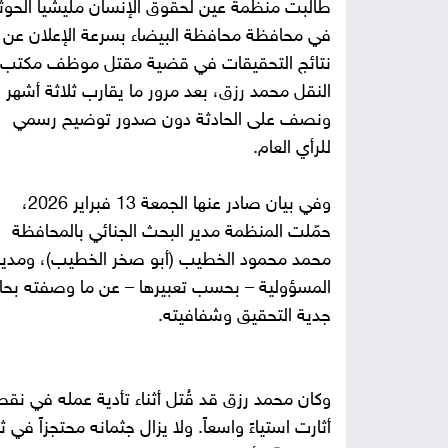
طالبت منظمة عين لحقوق الإنسان مليشيا الحوث
في محافظة محافظة البيضاء بسرعة الإعلان عن
نتائج التحقيقات في قضية مقتل موظف مكتب
النقل محمد رزق، بعد مرور ما يقارب ثلاثة أشهر
ونصف على الحادثة دون صدور توضيح رسمي
للرأي العام.
وفي بيان صادر عنها الجمعة 13 فبراير 2026،
حمّلت المنظمة مدير البحث الجنائي بالمحافظة
محمد محمود الخطيب (أبو صخر الخطيب)، ومدير ش
المسؤولية – بحسب تعبيرها – عن ما وصفته بحال
جدية التحقيق وشفافيته.
وكان محمد رزق قد قُتل أثناء تأدية عمله في نقطة 
أثارت استياءً واسعاً. ولا يزال جثمانه محتجزاً ف