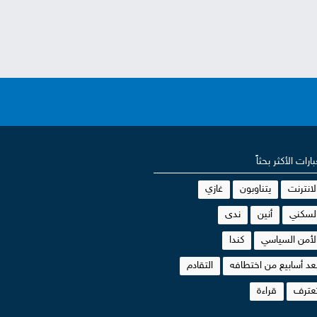
بارات الأكثر بحثاً
لانترنت
يتناوبون
غازي
لسكني
أنين
ندى
لأمن السياسي
كندا
عد أسابيع من اختطافه
التقادم
عترف
قراءة