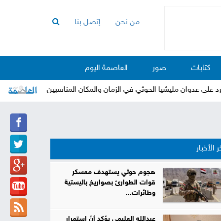
من نحن
إتصل بنا
الرئيسية
أخبار
كتابات
صور
العاصمة اليوم
العاصمة
أخبار
 عدوان مليشيا الحوثي في الزمان والمكان المناسبين
"العراد
محلية
تقارير
وتحليلات
حقوق
ر الأخبار
وحريات
سوشيال
هجوم حوثي يستهدف معسكر
قوات الطوارئ بصواريخ باليستية
كتابات
وطائرات...
فيديوهات
عبدالله العليمي يؤكد أنّ استمرار