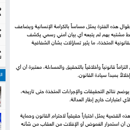
و
ف
طوال هذه الفترة يمثل مساساً بالكرامة الإنسانية ويضاعف
م
ضبط مشتبه بهم لم يتبعه أي بيان أمني رسمي يكشف
ا
قانونية المتخذة، ما يثير تساؤلات بشأن الشفافية
ح
ل
اً قانونياً وأخلاقياً بالتحقيق والمساءلة، معتبرة أن أي
ال
الاً بمبدأ سيادة القانون.
 نتائج التحقيقات والإجراءات المتخذة حتى تاريخه،
ي اعتبارات خارج إطار العدالة.
ذه القضية يمثل اختباراً حقيقياً لاحترام القانون وحماية
 أن استمرار الغموض أو الإفلات من العقاب من شأنه