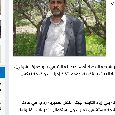
ي
رطة البيضاء أحمد عبدالله الشرفي (أبو حمزة الشرفي)،
ال
ة العبث بالقضية، وعدم اتخاذ إجراءات واضحة تعكس
ت
م
بني زياد التابعة لهيئة النقل بمديرية رداع، في حادثة
م
ل
ي ثلاجة مستشفى ذمار، دون استكمال الإجراءات القانونية