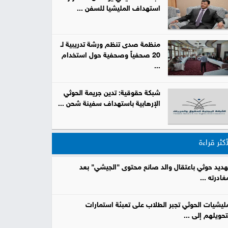
استهداف المليشيا للسفن ...
صور
من
منظمة صدى تنظم ورشة تدريبية لـ
20 صحفياً وصحفية حول استخدام
نحن
...
إتصل
بنا
البحث
شبكة حقوقية: تدين جريمة الحوثي
الإرهابية باستهداف سفينة شحن ...
أكثر قراءة
هديد حوثي باعتقال والد صانع محتوى "الجيشي" بعد
غادرته ...
ليشيات الحوثي تجبر الطلاب على تعبئة استمارات
تحويلهم إلى ...