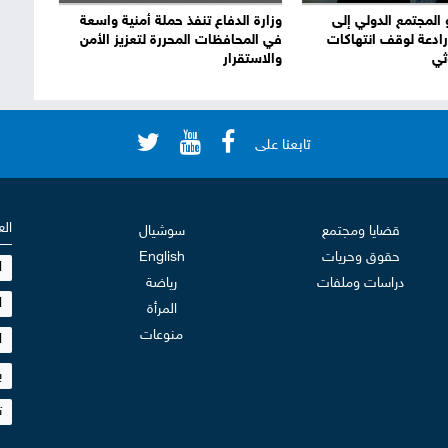
 المجتمع الدولي إلى
وزارة الدفاع تنفذ حملة أمنية واسعة
ادعة لوقف انتهاكات
في المحافظات المحررة لتعزيز الأمن
ثي
والاستقرار
تابعنا على
الع
قضايا ومجتمع
سوشيال
حقوق وحريات
English
ا
دراسات وملفات
رياضة
ا
المرأة
منوعات
ا
ب
ت