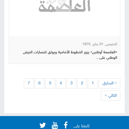
الخميس, 01 يناير, 1970
«العاصمة أونلاين» يزور الخطوط الأمامية ويوثق انتصارات الجيش
الوطني على...
« السابق
1
2
3
4
5
6
7
التالي »
تابعنا على