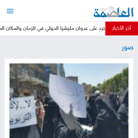
الرئيسية
آخر الأخبار
لمسلحة سترد على عدوان مليشيا الحوثي في الزمان والمكان المناسبين
أخبار
صور
العاصمة
أخبار
محلية
تقارير
وتحليلات
حقوق
وحريات
سوشيال
كتابات
فيديوهات