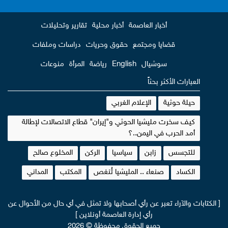
أخبار العاصمة
أخبار محلية
تقارير وتحليلات
قضايا ومجتمع
حقوق وحريات
دراسات وملفات
سوشيال
English
رياضة
المرأة
منوعات
العبارات الأكثر بحثاً
حيلة حوثية
الإعلام الغربي
كيف سخرت مليشيا الحوثي و"إيران" قطاع الاتصالات لإطالة
أمد الحرب في اليمن..؟
للتجسس
زابن
سياسيا
الركن
المخلوع صالح
الكساد
صنعاء .. المليشيا تُنغص
المكتب
المداني
[ الكتابات والآراء تعبر عن رأي أصحابها ولا تمثل في أي حال من الأحوال عن
رأي إدارة العاصمة أونلاين ]
جميع الحقوق محفوظة © 2026