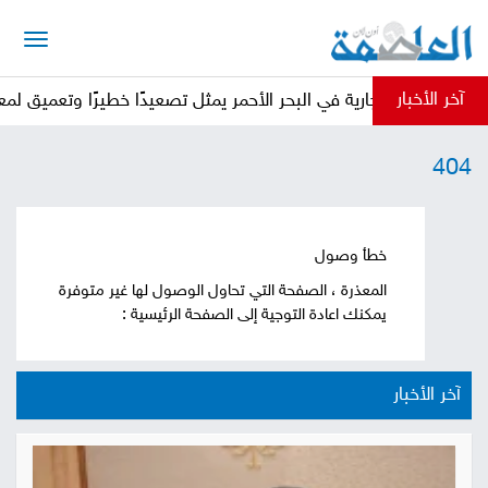
الرئيسية
آخر الأخبار
سفن التجارية في البحر الأحمر يمثل تصعيدًا خطيرًا وتعميق لمعاناة ال
أخبار
404
العاصمة
أخبار
محلية
تقارير
خطأ وصول
المعذرة ، الصفحة التي تحاول الوصول لها غير متوفرة
وتحليلات
حقوق
يمكنك اعادة التوجية إلى الصفحة الرئيسية :
أضغط هنا
وحريات
سوشيال
آخر الأخبار
كتابات
فيديوهات