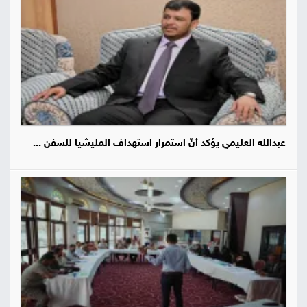
صور
من
نحن
إتصل
بنا
البحث
عبدالله العليمي يؤكد أنّ استمرار استهداف المليشيا للسفن ...