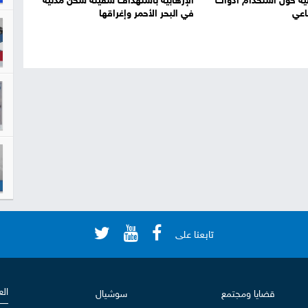
ة حول استخدام أدوات
الإرهابية باستهداف سفينة شحن مدنية
اعي
في البحر الأحمر وإغراقها
تابعنا على
الع
قضايا ومجتمع
سوشيال