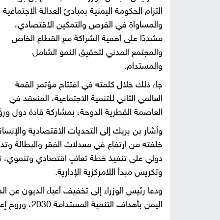
التزام الحكومة اليمنية بمبادئ العدالة الاجتماعية
والمساواة في الفرص والتمكين الاقتصادي،
مشددًا على أهمية الشراكة مع القطاع الخاص
والمجتمع المدني لتحقيق النمو الشامل
والمستدام.
جاء ذلك خلال كلمته في افتتاح مؤتمر القمة
العالمي الثاني للتنمية الاجتماعية، المنعقد في
العاصمة القطرية الدوحة، بمشاركة قادة دول و
وأشار بن بريك إلى التحديات الاقتصادية والإنساني
خلفته من ارتفاع في معدلات الفقر والبطالة وتد
دولي على تنفيذ خطة تعافٍ اقتصادي وتنموي، تشم
وتكريس مبدأ اللامركزية الإدارية.
ودعا رئيس الوزراء إلى تخفيف أعباء الديون عن الدو
اليمن بأهداف التنمية المستدامة 2030، وروح إعلان الدوحة السياسي ومبادئ إعلان كوبنهاغن.