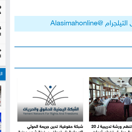
و
ف
م @Alasimahonline
ا
م
ا
ال
منظمة صدى تنظم ورشة تدريبية لـ 20
شبكة حقوقية: تدين جريمة الحوثي