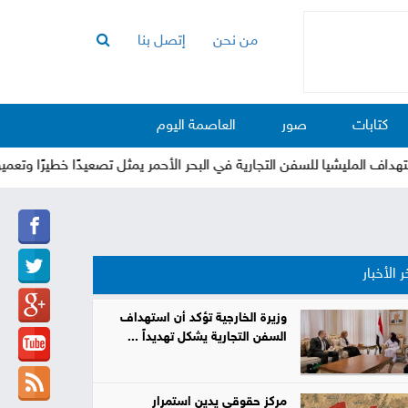
من نحن
إتصل بنا
الرئيسية
أخبار
كتابات
صور
العاصمة اليوم
العاصمة
أخبار
 المليشيا للسفن التجارية في البحر الأحمر يمثل تصعيدًا خطيرًا وتعميق لمع
محلية
تقارير
وتحليلات
حقوق
ر الأخبار
وحريات
سوشيال
وزيرة الخارجية تؤكد أن استهداف
السفن التجارية يشكل تهديداً ...
كتابات
فيديوهات
مركز حقوقي يدين استمرار