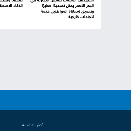
استهداف المليشيا للسفن التجارية في
صحفياً وصحفي
البحر الأحمر يمثل تصعيدًا خطيرًا
الذكاء الاصطن
وتعميق لمعاناة المواطنين خدمةً
لأجندات خارجية
أخبار العاصمة