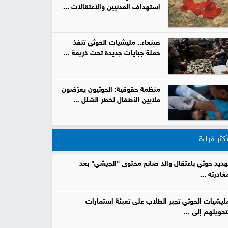
استهداف المدنيين والاعتقالات ...
صور
من
صنعاء.. مليشيات الحوثي تنفذ
حملة جبايات جديدة تحت ذريعة ...
نحن
إتصل
بنا
منظمة حقوقية: الحوثيون يعرّضون
البحث
ملايين الأطفال لخطر الشلل ...
أكثر قراءة
هديد حوثي باعتقال والد صانع محتوى "الجيشي" بعد
غادرته ...
ليشيات الحوثي تجبر الطلاب على تعبئة استمارات
تحويلهم إلى ...