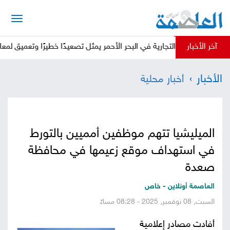
الرئيسية
آخر الأخبار
للسفن التجارية في البحر الأحمر يمثل تصعيدًا خطيرًا وتعميق لمعاناة المواط
أخبار
الأخبار
أخبار محلية
العاصمة
أخبار
محلية
تقارير
الميليشيا تتهم موظفين أمميين بالتورط
وتحليلات
حقوق
في استهداف موقع زعيمها في محافظة
وحريات
صعدة
سوشيال
العاصمة أونلاين - خاص
كتابات
السبت, 08 نوفمبر, 2025 - 08:28 مساءً
فيديوهات
أفادت مصادر إعلامية