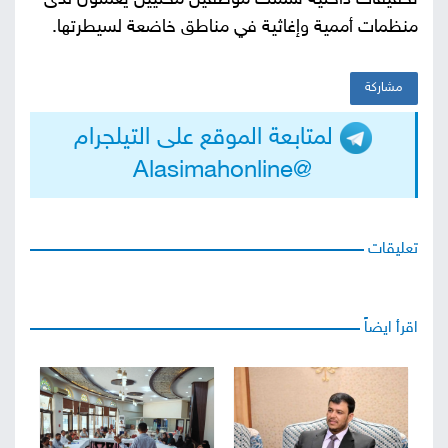
تحقيقات داخلية شملت موظفين محليين يعملون لدى
منظمات أممية وإغاثية في مناطق خاضعة لسيطرتها.
مشاركة
لمتابعة الموقع على التيلجرام
@Alasimahonline
تعليقات
اقرأ ايضاً