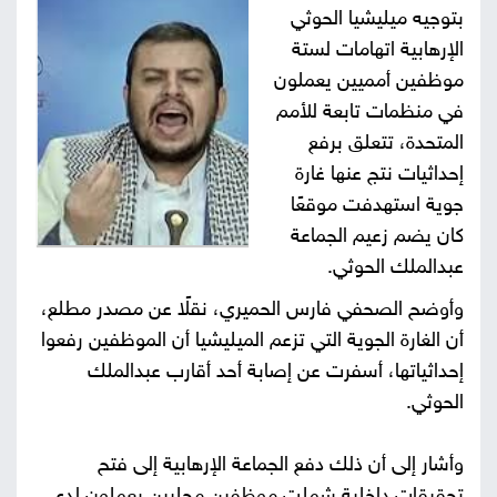
بتوجيه ميليشيا الحوثي
صور
الإرهابية اتهامات لستة
موظفين أمميين يعملون
من
في منظمات تابعة للأمم
نحن
المتحدة، تتعلق برفع
إتصل
إحداثيات نتج عنها غارة
بنا
البحث
جوية استهدفت موقعًا
كان يضم زعيم الجماعة
عبدالملك الحوثي.
وأوضح الصحفي فارس الحميري، نقلًا عن مصدر مطلع،
أن الغارة الجوية التي تزعم الميليشيا أن الموظفين رفعوا
إحداثياتها، أسفرت عن إصابة أحد أقارب عبدالملك
الحوثي.
وأشار إلى أن ذلك دفع الجماعة الإرهابية إلى فتح