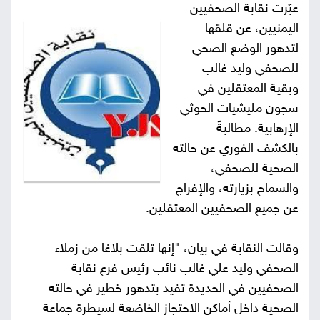
عبّرت نقابة الصحفيين
صور
اليمنيين، عن قلقها
لتدهور الوضع الصحي
من
للصحفي وليد غالب
نحن
وبقية المعتقلين في
إتصل
سجون مليشيات الحوثي
بنا
الإرهابية. مطالبةً
البحث
بالكشف الفوري عن حالته
الصحية للصحفي،
والسماح بزيارته، والإفراج
عن جميع الصحفيين المعتقلين.
وقالت النقابة في بيان، "إنها تلقت بلاغا من زملاء
الصحفي وليد علي غالب نائب رئيس فرع نقابة
الصحفيين في الحديدة تفيد بتدهور خطير في حالته
الصحية داخل أماكن الاحتجاز الخاضعة لسيطرة جماعة