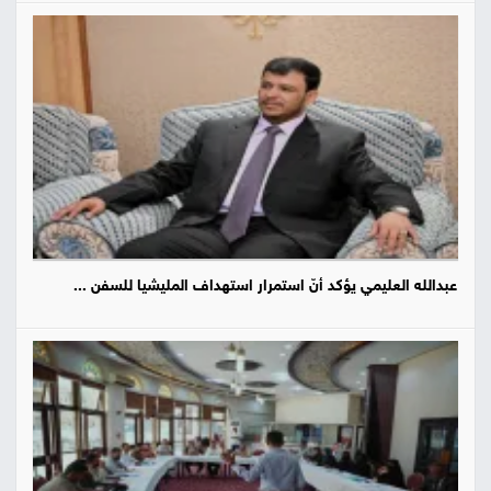
عبدالله العليمي يؤكد أنّ استمرار استهداف المليشيا للسفن ...