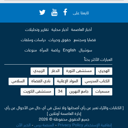
تابعنا على
أخبار العاصمة
أخبار محلية
تقارير وتحليلات
قضايا ومجتمع
حقوق وحريات
دراسات وملفات
سوشيال
English
رياضة
المرأة
منوعات
العبارات الأكثر بحثاً
الهجري
مستشفى الثورة
الدغار
الزبيدي
الكتاب المدرسي
المواد الإغاثية
نادي القضاة
السلامي
مسميات
جامع النهرين
34
مستشفى الكويت
[ الكتابات والآراء تعبر عن رأي أصحابها ولا تمثل في أي حال من الأحوال عن رأي
إدارة العاصمة أونلاين ]
جميع الحقوق محفوظة © 2026
إتفاقية الإستخدام Privacy Policy
-
المنصة برس
-
الخبر الآن