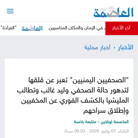
الرئيسية
آخر الأخبار
الحوثي في الزمان والمكان المناسبين
"العرادة" يدعو المج
أخبار
الأخبار
أخبار محلية
العاصمة
أخبار
محلية
تقارير
"الصحفيين اليمنيين" تعبر عن قلقها
وتحليلات
حقوق
لتدهور حالة الصحفي وليد غالب وتطالب
وحريات
المليشيا بالكشف الفوري عن المخفيين
سوشيال
وإطلاق سراحهم
كتابات
العاصمة أونلاين - متابعة خاصة
الثلاثاء, 07 يوليو, 2026 - 06:03 مساءً
فيديوهات