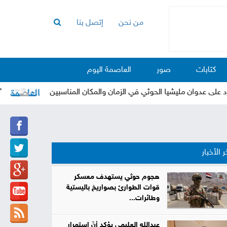
من نحن
إتصل بنا
الرئيسية
أخبار
كتابات
صور
العاصمة اليوم
العاصمة
أخبار
 عدوان مليشيا الحوثي في الزمان والمكان المناسبين
"العرا
محلية
تقارير
وتحليلات
حقوق
ر الأخبار
وحريات
سوشيال
هجوم حوثي يستهدف معسكر
قوات الطوارئ بصواريخ باليستية
كتابات
وطائرات...
فيديوهات
عبدالله العليمي يؤكد أنّ استمرار