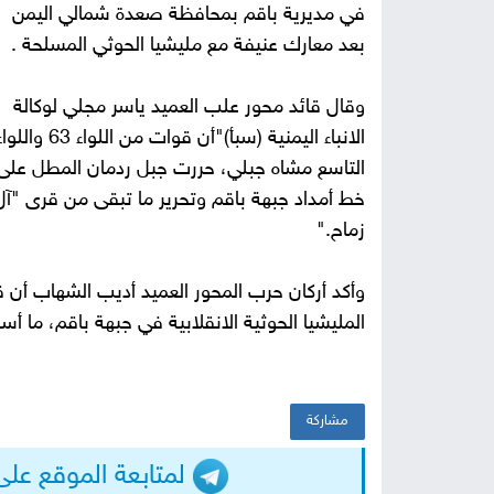
في مديرية باقم بمحافظة صعدة شمالي اليمن
بعد معارك عنيفة مع مليشيا الحوثي المسلحة .
وقال قائد محور علب العميد ياسر مجلي لوكالة
الانباء اليمنية (سبأ)"أن قوات من اللواء 63 وال
التاسع مشاه جبلي، حررت جبل ردمان المطل على
خط أمداد جبهة باقم وتحرير ما تبقى من قرى "آل
زماح
".
وأكد أركان حرب المحور العميد أديب الشهاب أن
المليشيا الحوثية الانقلابية في جبهة باقم، م
مشاركة
لمتابعة الموقع على التيلجرا