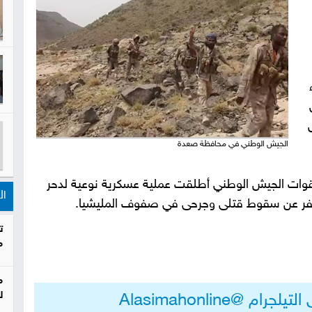
لواء
الجيش الوطني في محافظة صعدة
 قوات الجيش الوطني أطلقت عملية عسكرية نوعية لدحر
ال
ا أسفر عن سقوط قتلى وجرحى في صفوف المليشيا
.
ت
م
م
ل
م @Alasimahonline