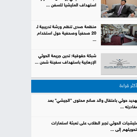
استهداف المليشيا للسفن ...
صور
من
منظمة صدى تنظم ورشة تدريبية لـ
20 صحفياً وصحفية حول استخدام
نحن
...
إتصل
بنا
البحث
شبكة حقوقية: تدين جريمة الحوثي
الإرهابية باستهداف سفينة شحن ...
أكثر قراءة
هديد حوثي باعتقال والد صانع محتوى "الجيشي" بعد
غادرته ...
ليشيات الحوثي تجبر الطلاب على تعبئة استمارات
تحويلهم إلى ...