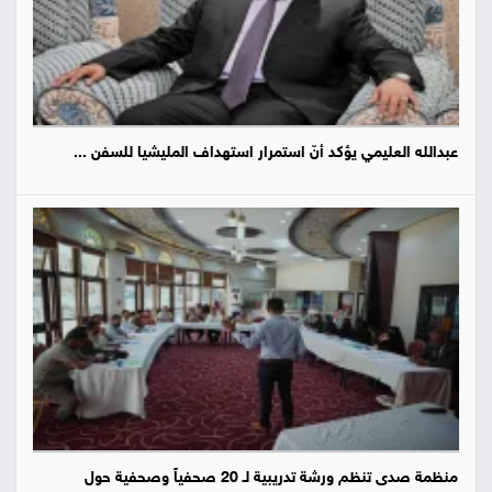
عبدالله العليمي يؤكد أنّ استمرار استهداف المليشيا للسفن ...
منظمة صدى تنظم ورشة تدريبية لـ 20 صحفياً وصحفية حول