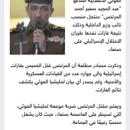
الحوثي الانقلابية المدعو
"عبد المجيد صغير أحمد
صور
المرتضى" منتحل منصب
من
نائب وزير الداخلية وذلك
نتيجة غارات نفذها طيران
نحن
إتصل
الاحتلال الإسرائيلي على
صنعاء.
بنا
البحث
وذكرت مصادر مطلعة أن المرتضى قتل الخميس بغارات
إسرائيلية والى جواره عدد من القيادات العسكرية
والأمنية، ولم يصدر أي بيان لمليشيا الحوثي يكشف
نتائج الغارات.
ويعتبر مقتل المرتضى ضربة موجعة لمليشيا الحوثي،
التي تسيطر على العاصمة صنعاء، حيث كان يشغل
منصبًا رفيعًا في الجماعة.