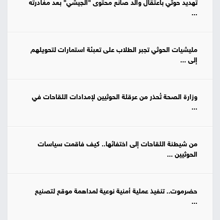
تهديد حوثي باعتقال والد صانع محتوى "الجيشي" بعد مغادرته
...
مليشيات الحوثي تجبر الطلاب على تعبئة استمارات لتحويلهم
إلى ...
وزارة الصحة تُحذر من عرقلة الحوثيين لإمدادات اللقاحات في
...
من شيطنة اللقاحات إلى اختفائها.. كيف فاقمت سياسات
الحوثيين ...
حضرموت.. تنفيذ عملية أمنية نوعية لمداهمة موقع لتصنيع
...