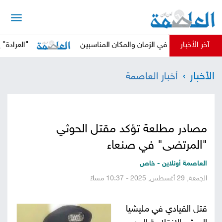
الرئيسية
آخر الأخبار
الحوثي في الزمان والمكان المناسبين
"العرادة" يدعو الم
أخبار
الأخبار
أخبار العاصمة
العاصمة
أخبار
محلية
تقارير
مصادر مطلعة تؤكد مقتل الحوثي
وتحليلات
حقوق
"المرتضى" في صنعاء
وحريات
سوشيال
العاصمة أونلاين - خاص
الجمعة, 29 أغسطس, 2025 - 10:37 مساءً
كتابات
قتل القيادي في مليشيا
فيديوهات