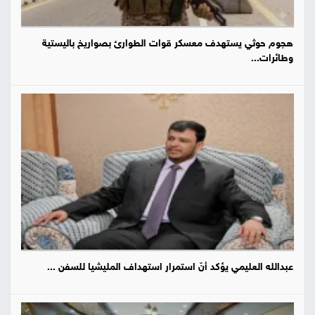
هجوم حوثي يستهدف معسكر قوات الطوارئ بصواريخ باليستية
وطائرات...
عبدالله العليمي يؤكد أنّ استمرار استهداف المليشيا للسفن ...