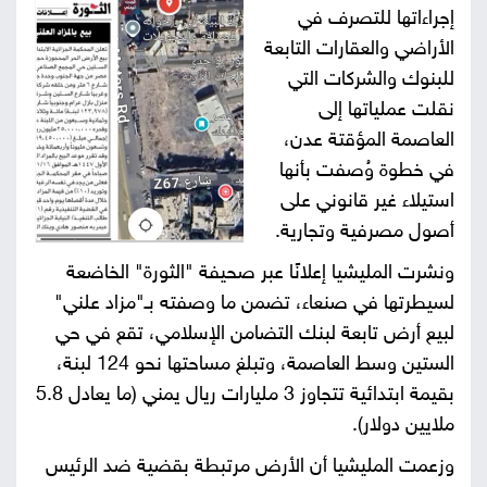
إجراءاتها للتصرف في
صور
الأراضي والعقارات التابعة
للبنوك والشركات التي
من
نقلت عملياتها إلى
نحن
العاصمة المؤقتة عدن،
إتصل
في خطوة وُصفت بأنها
بنا
البحث
استيلاء غير قانوني على
أصول مصرفية وتجارية.
ونشرت المليشيا إعلانًا عبر صحيفة "الثورة" الخاضعة
لسيطرتها في صنعاء، تضمن ما وصفته بـ"مزاد علني"
لبيع أرض تابعة لبنك التضامن الإسلامي، تقع في حي
الستين وسط العاصمة، وتبلغ مساحتها نحو 124 لبنة،
بقيمة ابتدائية تتجاوز 3 مليارات ريال يمني (ما يعادل 5.8
ملايين دولار).
وزعمت المليشيا أن الأرض مرتبطة بقضية ضد الرئيس