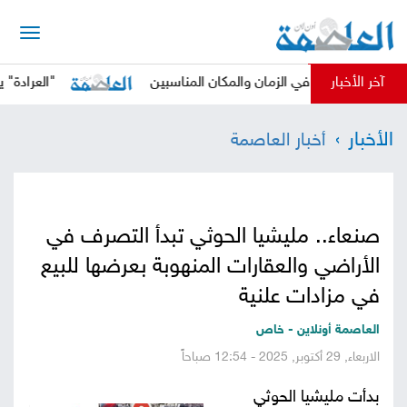
الرئيسية
آخر الأخبار
لحوثي في الزمان والمكان المناسبين
"العرادة" يدعو المج
أخبار
الأخبار
أخبار العاصمة
العاصمة
أخبار
محلية
تقارير
صنعاء.. مليشيا الحوثي تبدأ التصرف في
وتحليلات
حقوق
الأراضي والعقارات المنهوبة بعرضها للبيع
وحريات
في مزادات علنية
سوشيال
العاصمة أونلاين - خاص
كتابات
الاربعاء, 29 أكتوبر, 2025 - 12:54 صباحاً
فيديوهات
بدأت مليشيا الحوثي