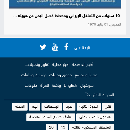
10 سنوات من التغلغل الإيراني ومخطط فصل اليمن عن هويته ...
الخميس, 01 يناير, 1970
تابعنا على
أخبار العاصمة
أخبار محلية
تقارير وتحليلات
قضايا ومجتمع
حقوق وحريات
دراسات وملفات
سوشيال
English
رياضة
المرأة
منوعات
العبارات الأكثر بحثاً
قتل
للمرة الثانية
طرد
البسطات
نهم
العملة
يعتدون بالضرب على
نقابة مصانع المياه المعدنية
المنطقة العسكرية الثالثة
45
26