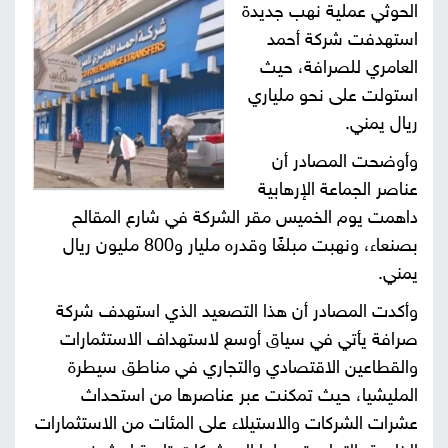
الحوثي عملية نهب جديدة
صور
استهدفت شركة أحمد
العامري للصرافة، حيث
من
استولت على نحو ملياري
نحن
ريال يمني.
إتصل
وأوضحت المصادر أن
بنا
البحث
عناصر الجماعة الإرهابية
داهمت يوم الخميس مقر الشركة في شارع المقالح
بصنعاء، ونهبت مبلغًا وقدره مليار و800 مليون ريال
يمني.
وأكدت المصادر أن هذا التصعيد الذي استهدف شركة
صرافة يأتي في سياق أوسع لاستهداف الاستثمارات
والقطاعين الاقتصادي والتجاري في مناطق سيطرة
المليشيا، حيث تمكنت عبر عناصرها من استحداث
عشرات الشركات والاستيلاء على المئات من الاستثمارات