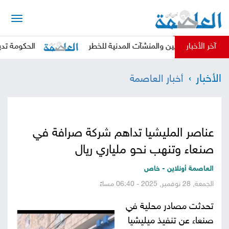
الرئيسية
آخر الأخبار
 المدنيين والمنشآت المدنية للخطر
الحكومة تدين بأشد الع
أخبار
الأخبار
أخبار العاصمة
العاصمة
أخبار
محلية
تقارير
عناصر المليشيا تداهم شركة صرافة في
وتحليلات
حقوق
صنعاء وتنهب نحو ملياري ريال
وحريات
سوشيال
العاصمة أونلاين - خاص
الجمعة, 28 نوفمبر, 2025 - 06:40 مساءً
كتابات
تحدثت مصادر محلية في
فيديوهات
صنعاء عن تنفيذ ميليشيا