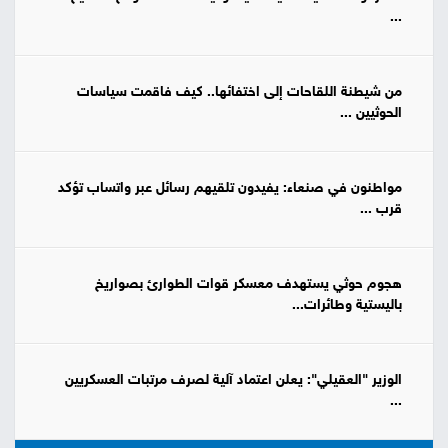
...
من شيطنة اللقاحات إلى اختفائها.. كيف فاقمت سياسات
الحوثيين ...
مواطنون في صنعاء: يفيدون تلقيهم رسائل عبر واتساب تؤكد
قرب ...
هجوم حوثي يستهدف معسكر قوات الطوارئ بصواريخ
باليستية وطائرات...
الوزير "العقيلي": يعلن اعتماد آلية لصرف مرتبات العسكريين
...