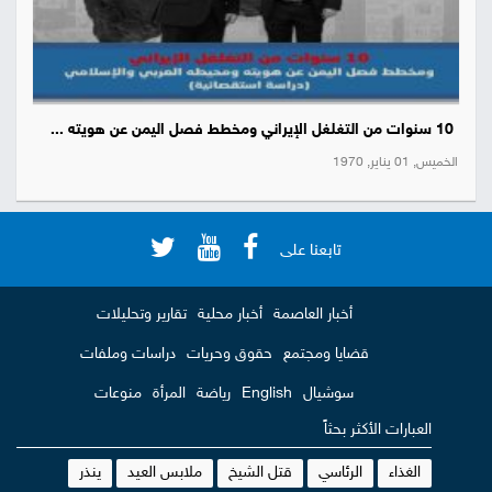
10 سنوات من التغلغل الإيراني ومخطط فصل اليمن عن هويته ...
الخميس, 01 يناير, 1970
تابعنا على
أخبار العاصمة
أخبار محلية
تقارير وتحليلات
قضايا ومجتمع
حقوق وحريات
دراسات وملفات
سوشيال
English
رياضة
المرأة
منوعات
العبارات الأكثر بحثاً
الغذاء
الرئاسي
قتل الشيخ
ملابس العيد
ينذر