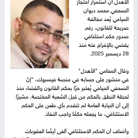
الأهدل أن استمرار احتجاز
صور
الصحفي محمد دبوان
المياحي يُعد مخالفة
من
صريحة للقانون، رغم
صدور حكم استئنافي
نحن
إتصل
يقضي بالإفراج عنه منذ
بنا
28 ديسمبر 2025.
البحث
وقال المحامي "الأهدل"
في منشور على حسابه في منصة فيسبوك، "إنّ
الصحفي المياحي يُعتبر حرًا بحكم القانون والقضاء منذ
لحظة النطق بالحكم من قبل الشعبة المختصة، مشيرًا
إلى أن النيابة العامة لم تتقدم بأي طعن على الحكم
الاستئنافي، ما يجعله حكمًا واجب النفاذ.
وأضاف أن الحكم الاستئنافي ألغى أيضًا العقوبات