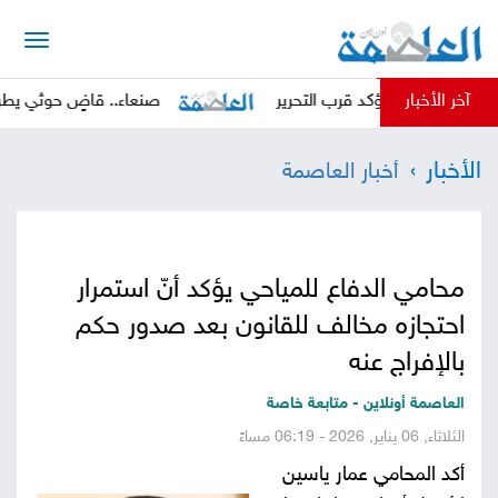
الرئيسية
آخر الأخبار
تساب تؤكد قرب التحرير
صنعاء.. قاضٍ حوثي يطرد محاميًا م
أخبار
الأخبار
أخبار العاصمة
العاصمة
أخبار
محلية
تقارير
محامي الدفاع للمياحي يؤكد أنّ استمرار
وتحليلات
حقوق
احتجازه مخالف للقانون بعد صدور حكم
وحريات
بالإفراج عنه
سوشيال
العاصمة أونلاين - متابعة خاصة
كتابات
الثلاثاء, 06 يناير, 2026 - 06:19 مساءً
أكد المحامي عمار ياسين
فيديوهات