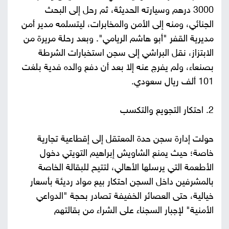
3000 درهم وسيارته الحديثة، ثم رحل إلى البحث
الجنائي، ومنه إلى الأمن والمخابرات، ليتسلمه مدير أمن
مديرية القفر "أبو هاشم الريامي". وبعد رحلة مريرة من
الابتزاز، نقل البراشي إلى سجن استخبارات الشرطة
بصنعاء، ولم يفرج عنه إلا بعد أن دفع والده فدية بلغت
101 ألف ريال سعودي.
2. احتكار التجويع والتكسب
حولت إدارة سجن حدة المعتقل إلى إقطاعية تجارية
خاصة؛ حيث يمنع الشاويش إبراهيم التويتي دخول
الأطعمة التي يرسلها الأهالي، لتتيح للبقالة الخاصة
بالمشرفين داخل السجن احتكار بيع مواد رديئة بأسعار
خيالية، حتى العصائر الخفيفة تصادر بحجة "الدواعي
الأمنية" لإجبار السجناء على الشراء من بقالتهم