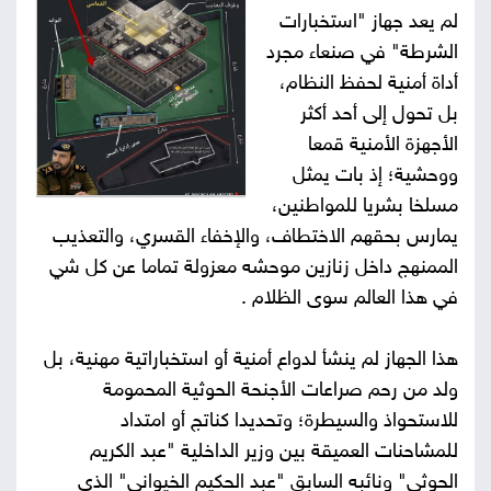
لم يعد جهاز "استخبارات
صور
الشرطة" في صنعاء مجرد
أداة أمنية لحفظ النظام،
من
بل تحول إلى أحد أكثر
نحن
الأجهزة الأمنية قمعا
إتصل
ووحشية؛ إذ بات يمثل
بنا
البحث
مسلخا بشريا للمواطنين،
يمارس بحقهم الاختطاف، والإخفاء القسري، والتعذيب
الممنهج داخل زنازين موحشه معزولة تماما عن كل شي
في هذا العالم سوى الظلام .
هذا الجهاز لم ينشأ لدواع أمنية أو استخباراتية مهنية، بل
ولد من رحم صراعات الأجنحة الحوثية المحمومة
للاستحواذ والسيطرة؛ وتحديدا كناتج أو امتداد
للمشاحنات العميقة بين وزير الداخلية "عبد الكريم
الحوثي" ونائبه السابق "عبد الحكيم الخيواني" الذي