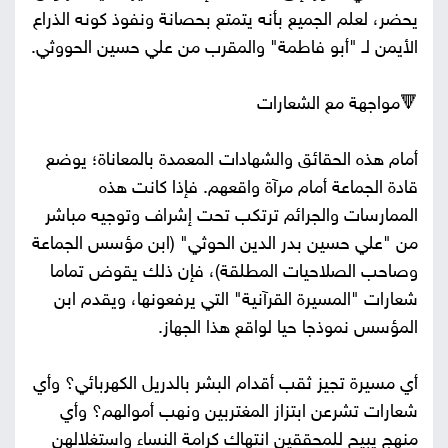
يحضر، لعلم الجميع بأنه يتمتع بحصانة ونفوذ كونه الذراع
الأيمن لـ "أبو فاطمة" والمقرب من علي حسين الحووثي.
🔻مواجهة مع الشعارات
أمام هذه الحقائق والشهادات المعمدة بالمعاناة؛ يوضع
قادة الجماعة أمام مرآة واقعهم. فإذا كانت هذه
الممارسات والجرائم ترتكب تحت إشراف وتوجيه مباشر
من "علي حسين بدر الدين الحوثي" (ابن مؤسس الجماعة
وصاحب الصلاحيات المطلقة)، فإن ذلك يقوض تماما
شعارات "المسيرة القرآنية" التي يرفعونها، ويقدم ابن
المؤسس نموذجا حيا لواقع هذا الجهاز.
أي مسيرة تجيز ثقب أقدام البشر بالدريل الكهربائي؟ وأي
شعارات تشرعن ابتزاز المغتربين ونهب أموالهم؟ وأي
منهج يبيح للمحققين انتهاك كرامة النساء واستغلالهن