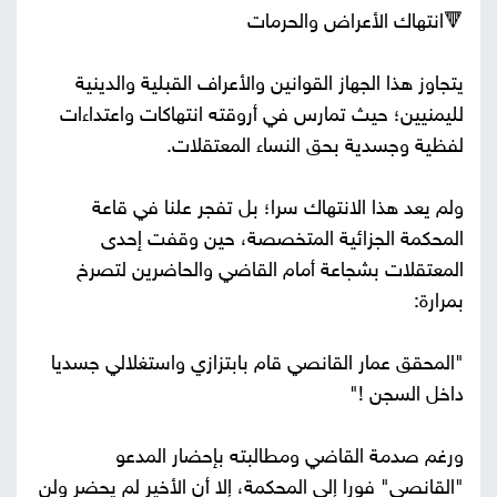
🔻انتهاك الأعراض والحرمات
يتجاوز هذا الجهاز القوانين والأعراف القبلية والدينية
لليمنيين؛ حيث تمارس في أروقته انتهاكات واعتداءات
لفظية وجسدية بحق النساء المعتقلات.
ولم يعد هذا الانتهاك سرا؛ بل تفجر علنا في قاعة
المحكمة الجزائية المتخصصة، حين وقفت إحدى
المعتقلات بشجاعة أمام القاضي والحاضرين لتصرخ
بمرارة:
"المحقق عمار القانصي قام بابتزازي واستغلالي جسديا
داخل السجن !"
ورغم صدمة القاضي ومطالبته بإحضار المدعو
"القانصي" فورا إلى المحكمة، إلا أن الأخير لم يحضر ولن