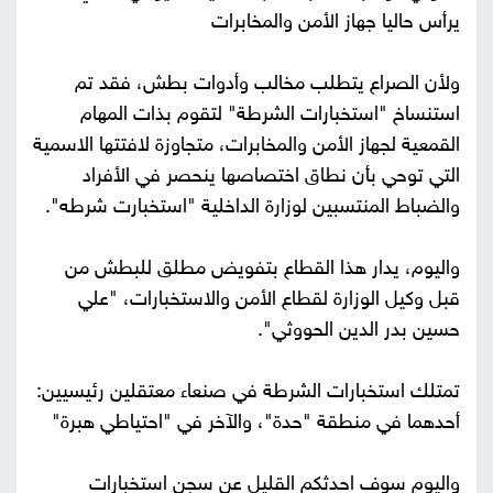
يرأس حاليا جهاز الأمن والمخابرات
ولأن الصراع يتطلب مخالب وأدوات بطش، فقد تم
استنساخ "استخبارات الشرطة" لتقوم بذات المهام
القمعية لجهاز الأمن والمخابرات، متجاوزة لافتتها الاسمية
التي توحي بأن نطاق اختصاصها ينحصر في الأفراد
والضباط المنتسبين لوزارة الداخلية "استخبارت شرطه".
واليوم، يدار هذا القطاع بتفويض مطلق للبطش من
قبل وكيل الوزارة لقطاع الأمن والاستخبارات، "علي
حسين بدر الدين الحووثي".
تمتلك استخبارات الشرطة في صنعاء معتقلين رئيسيين:
أحدهما في منطقة "حدة"، والآخر في "احتياطي هبرة"
واليوم سوف احدثكم القليل عن سجن استخبارات