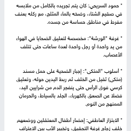
* حمود السريحي: كان يتم تجريده بالكامل من ملابسه
في صقيع الشتاء، وضخه بالماء المثلج، مع ركله بعنف
مفرط في مناطق حساسة من جسده.
* غرفة "الورشة": مخصصة لتعليق الضحايا في الهواء
من يد واحدة أو رجل واحدة لعدة ساعات حتى تتلف
الأعصاب.
* أسلوب "المتكى": إجبار الضحية على حمل مسند
(متكى) ثقيل من الخلف ثم ربط اليدين حوله، وتعليق
كرسي فوق الرأس حتى ينفجر الدم من شرايين اليد،
فضلا عن الصعق بالكهرباء، الجلد بالسياط، والحرمان
الممنهج من النوم.
* الابتزاز العاطفي: إحضار أطفال المعتقلين ووضعهم
خلف زجاج غرفة التحقيق، وتخيير الأب بين الاعتراف