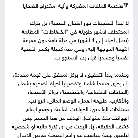
🔻هندسة الملفات المفبركة وآلية استدراج الضحايا
لا تبدأ التحقيقات فور اعتقال الضحية؛ بل يترك
المختطف لأشهر طويلة في "الضغاطات" المظلمة
(تصل أحيانا إلى 4 أشهر) في عزلة تامة دون معرفة
التهمة الموجهة إليه، وهي مدة كفيلة بكسر الضحية
نفسيا وجسديا قبل بدء الاستجواب.
وعندما يبدأ التحقيق، لا يركز المحقق على تهمة محددة،
بل يجري مسحا شاملا وتفصيليا لحياة الضحية يشمل:
(العلاقات الاجتماعية والشخصية، دوائر الأصدقاء
والأقارب، طبيعة العمل، الوضع المالي، الرواتب،
ممتلكات الوالدين، الحوالات المالية، وجميع أرقام
الهواتف منذ سنوات). الهدف من هذا المسح ليس
كشف الحقيقة، بل البحث عن أي ثغرة مالية أو شخصية
لتلفيق تهمة تتناسب مع واقع الضحية بغرض الابتزاز.