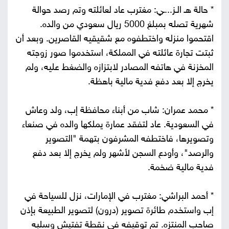
* حالة هـ الـز...ـي: مغترب عاد لعائلته وتم رصد حوالة
شهرية تصله بمبلغ 5000 ريال سعودي من والده.
اقتحموا منزله واختطفوه مع شقيقيه القاصرين. وبعد أن
ثبتت تجارة عائلته في المملكة، استخدموا صور زوجته
المخزنة في هاتفه المصادر لابتزازه والضغط عليه، ولم
يخرج إلا بعد دفع فدية مالية باهظة.
* محمد عمران: شاب من أبناء محافظة إب، ولد وعاش
في السعودية. عاد لتفقد عمارة يملكها والده في صنعاء
وتصويرها، فاختطفه المشرفون بتهمة "التصوير
والرصد"، وأودع السجن لأشهر ولم يخرج إلا بعد دفع
فدية مالية ضخمة.
* أحمد البراشي: مغترب في الإمارات، نزل للسياحة في
إب واستخدم طائرة تصوير (درون) لتصوير الطبيعة بإذن
صاحب المنتزه. تم توقيفه في نقطة تفتيش وسلبه