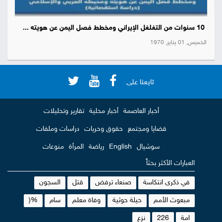
10 سنوات من التغلغل الإيراني ومخطط فصل اليمن عن هويته ...
الخميس, 01 يناير, 1970
تابعنا على
أخبار العاصمة
أخبار محلية
تقارير وتحليلات
قضايا ومجتمع
حقوق وحريات
دراسات وملفات
سوشيال
English
رياضة
المرأة
منوعات
العبارات الأكثر بحثاً
في ذكرى انتكاسة
صنعاء ترفض
قتل
السجون
مبعوث الأمم
حيلة حوثية
وفاة معلم
سام
%(
امة
226
نزع