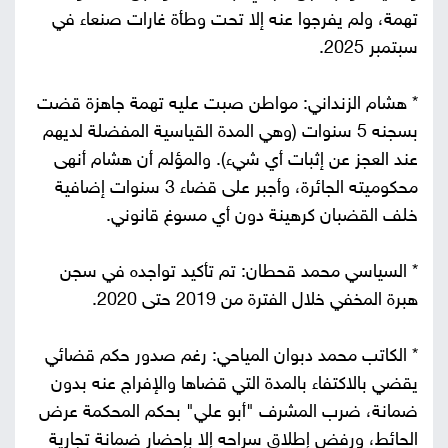
تهمة، ولم يفرجوا عنه إلا تحت وطأة غارات صنعاء في
سبتمبر 2025.
* هشام الزنداني: مواطن صبت عليه تهمة جاهزة قضت
بسجنه 5 سنوات (وهي المدة القياسية المفضلة لديهم
عند العجز عن إثبات أي شيء). والمؤلم أن هشام أنهى
محكوميته الجائرة، وأجبر على قضاء 3 سنوات إضافية
خلف القضبان كرهينة دون أي مسوغ قانوني.
* السياسي محمد قحطان: تم تأكيد تواجده في سجن
هبرة المخفي خلال الفترة من 2019 حتى 2020.
* الكاتب محمد دبوان المياحي: رغم صدور حكم قضائي
يقضي بالاكتفاء بالمدة التي قضاها والإفراج عنه بدون
ضمانة، ضرب المشرف "أبو علي" بحكم المحكمة عرض
الحائط، ورفض إطلاق سراحه إلا بإحضار ضمانة تجارية