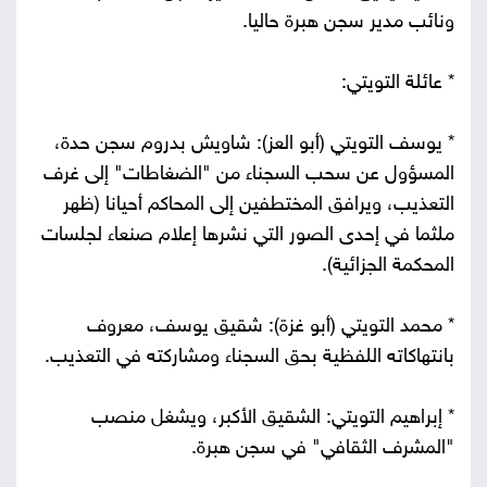
ونائب مدير سجن هبرة حاليا.
* عائلة التويتي:
* يوسف التويتي (أبو العز): شاويش بدروم سجن حدة،
المسؤول عن سحب السجناء من "الضغاطات" إلى غرف
التعذيب، ويرافق المختطفين إلى المحاكم أحيانا (ظهر
ملثما في إحدى الصور التي نشرها إعلام صنعاء لجلسات
المحكمة الجزائية).
* محمد التويتي (أبو غزة): شقيق يوسف، معروف
بانتهاكاته اللفظية بحق السجناء ومشاركته في التعذيب.
* إبراهيم التويتي: الشقيق الأكبر، ويشغل منصب
"المشرف الثقافي" في سجن هبرة.