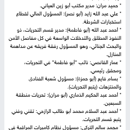
* حميد مران: مدير مكتب أبو زين العياني.
* علي عبد الله زايد (أبو نصر): المسؤول المالي لقطاع
استخبارات الشرطة.
* أحمد عبد الله (أبو فاطمة): مدير قسم التحريات، ذو
النفوذ المطلق والتدخلات الواسعة في كل مفاصل الأمن
والبحث الجنائي، وهو المسؤول رفقة فريقه عن مداهمة
المنازل.
* عمار القانصي: نائب "أبو فاطمة" في التحريات،
ومحقق رئيسي.
* بسام فايع (أبو حمزة): مسؤول شعبة الفنادق
والمنتزهات (يتبع التحريات).
* أحمد عبد الحكيم الذماري (أبو مران): تحريات منطقة
السبعين.
* أحمد عبد السلام محمد أبو طالب الرازحي: تقني وفني
يتبع قسم التحريات.
* محمد سالم التركي: مسؤول نظام كاميرات المراقبة في