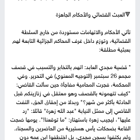
🔻العبث القضائي والأحكام الجاهزة
تأتي الأحكام والاتهامات مستوردة من خارج السلطة
القضائية، وتوزع داخل غرف المحاكم الجزائية التابعة لهم
بعبثية مطلقة:
* قضية مجدي العابد: اتهم بالتخابر والتسبب في قصف
مجمع 26 سبتمبر (التوجيه المعنوي) في التحرير. وفي
المحكمة، فجرت المحامية مفاجأة حين سألت القاضي:
"كيف تتهمونه بالقصف وهو معتقل في زنازينكم قبل
الحادثة بأكثر من شهر؟" وبدلا من إحقاق الحق، التفت
القاضي إلى ممثل النيابة "عبد الله زهرة" قائلا: "رد
عليها"، ليجيب زهرة باستهتار: "ما توقعنا!". يومها ضجت
القاعة بضحكات يأس هستيرية من الحاضرين والسجناء.
ولم يكتفوا بسجن مجدي، بل اختطفوا ابن عمه دون