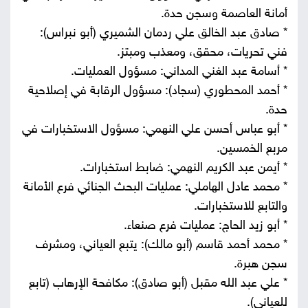
أمانة العاصمة وسجن حدة.
* صادق عبد الخالق علي ردمان الشميري (أبو نبراس):
فني تحريات، محقق، ومعذب ومبتز.
* أسامة عبد الغني المداني: مسؤول العمليات.
* أحمد المحطوري (سجاد): مسؤول الرقابة في إصلاحية
حدة.
* أبو عباس أحسن علي النهمي: مسؤول الاستخبارات في
مربع الخمسين.
* أيمن عبد الكريم النهمي: ضابط استخبارات.
* محمد عادل الهاملي: عمليات البحث الجنائي فرع الأمانة
والتابع للاستخبارات.
* أبو زيد الحاج: عمليات فرع صنعاء.
* محمد أحمد قاسم (أبو مالك): يتبع العياني، ومشرف
سجن هبرة.
* علي عبد الله مقبل (أبو صادق): مكافحة الإرهاب (تابع
للعياني).