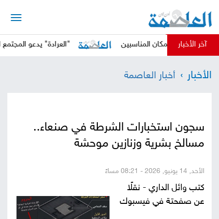
الرئيسية
آخر الأخبار
 والمكان المناسبين
"العرادة" يدعو المجتمع الدولي إلى 
أخبار
الأخبار
أخبار العاصمة
العاصمة
أخبار
محلية
تقارير
سجون استخبارات الشرطة في صنعاء..
وتحليلات
حقوق
مسالخ بشرية وزنازين موحشة
وحريات
سوشيال
الأحد, 14 يونيو, 2026 - 08:21 مساءً
كتابات
كتب وائل الداري - نقلًا
عن صفحتة في فيسبوك
فيديوهات