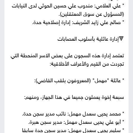
* علي العلامي: مندوب علي حسين الحوثي لدى النيابات
(المسؤول عن سوق المعتقلين).
* صالح علي زايد الشريف: إدارة إصلاحية حدة.
🔻إدارة عائلية بأسلوب العصابات
تعتمد إدارة هذه السجون على بعض الاسر المنحطة التي
تجردت من القيم والأعراف الأخلاقية:
* عائلة "مهمل" (المعروفون بلقب القاضي):
سبعة إخوة يعملون جميعا في هذا الجهاز، ومنهم:
* محمد يحيى سعدل مهمل: نائب مدير سجن حدة.
* أبو علي يحيى سعدل مهمل: مدير سجن هبرة.
* سليم يحيى سعدل مهمل: مدير سجن حدة سابقا