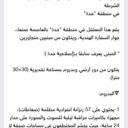
الشرطة
في منطقة "حدة"
يقع هذا المعتقل في منطقة "حدة" بالعاصمة صنعاء،
جوار السفارة الهندية، ويتكون من مبنيين متجاورين:
* المبنى يعرف سابقا بـ(إصلاحية حدة ):
يتكون من دور أرضي وبدروم بمساحة تقديرية (30×30
مترا).
🔻البدروم:
1-يحتوي على 57 زنزانة انفرادية مظلمة (ضغاطات)،
مجهزة بكاميرات مراقبة ليلية للصوت والصورة على مدار
24 ساعة، حيث يحشر المختطفون في مساحات ضيقة لا