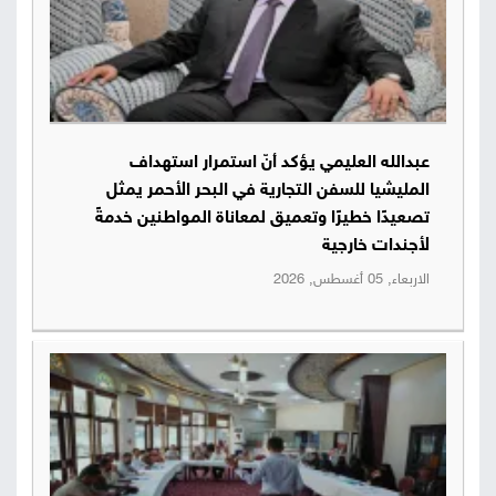
عبدالله العليمي يؤكد أنّ استمرار استهداف
المليشيا للسفن التجارية في البحر الأحمر يمثل
تصعيدًا خطيرًا وتعميق لمعاناة المواطنين خدمةً
لأجندات خارجية
الاربعاء, 05 أغسطس, 2026