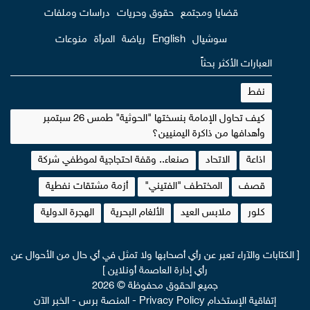
قضايا ومجتمع
حقوق وحريات
دراسات وملفات
سوشيال
English
رياضة
المرأة
منوعات
العبارات الأكثر بحثاً
نفط
كيف تحاول الإمامة بنسختها "الحوثية" طمس 26 سبتمبر
وأهدافها من ذاكرة اليمنيين؟
اذاعة
الاتحاد
صنعاء.. وقفة احتجاجية لموظفي شركة
قصف
المختطف "الفتيني"
أزمة مشتقات نفطية
كلور
ملابس العيد
الألغام البحرية
الهجرة الدولية
[ الكتابات والآراء تعبر عن رأي أصحابها ولا تمثل في أي حال من الأحوال عن
رأي إدارة العاصمة أونلاين ]
جميع الحقوق محفوظة © 2026
إتفاقية الإستخدام Privacy Policy
-
المنصة برس
-
الخبر الآن