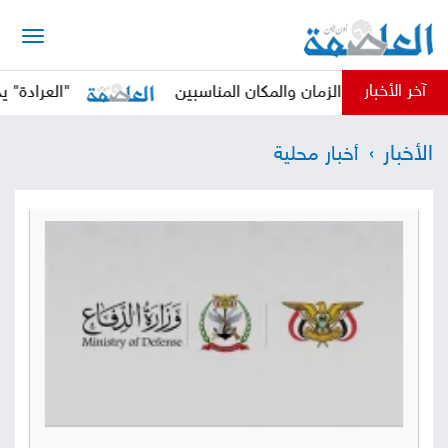
الرئيسية
آخر الأخبار
في الزمان والمكان المناسبين
"العرادة" يدعو المجتم
أخبار
الأخبار
أخبار محلية
العاصمة
أخبار
محلية
تقارير
وتحليلات
حقوق
وحريات
سوشيال
كتابات
فيديوهات