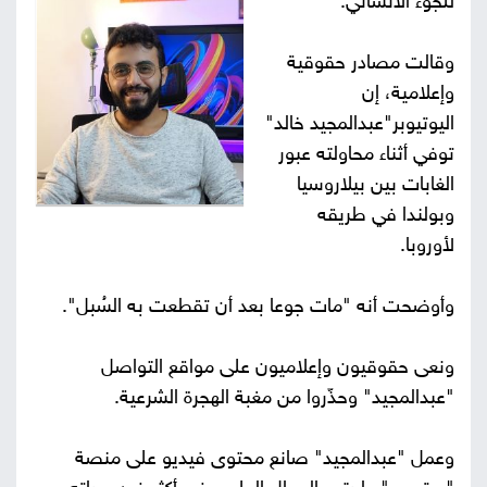
للجوء الانساني.
صور
وقالت مصادر حقوقية
من
وإعلامية، إن
اليوتيوبر"عبدالمجيد خالد"
نحن
إتصل
توفي أثناء محاولته عبور
الغابات بين بيلاروسيا
بنا
البحث
وبولندا في طريقه
لأوروبا.
وأوضحت أنه "مات جوعا بعد أن تقطعت به السُبل".
ونعى حقوقيون وإعلاميون على مواقع التواصل
"عبدالمجيد" وحذّروا من مغبة الهجرة الشرعية.
وعمل "عبدالمجيد" صانع محتوى فيديو على منصة