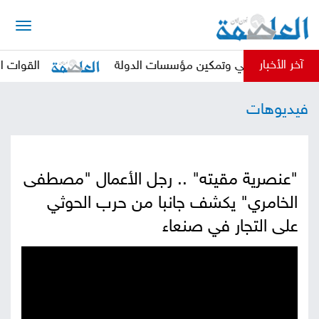
الرئيسية
آخر الأخبار
ساره الطبيعي وتمكين مؤسسات الدولة
القوات المسلحة 
أخبار
فيديوهات
العاصمة
أخبار
محلية
تقارير
"عنصرية مقيته" .. رجل الأعمال "مصطفى
وتحليلات
حقوق
الخامري" يكشف جانبا من حرب الحوثي
على التجار في صنعاء
وحريات
سوشيال
كتابات
فيديوهات