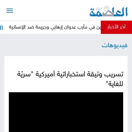
الرئيسية
آخر الأخبار
 النازحين في مأرب عدوان إرهابي وجريمة ضد الإنسانية
أخبار
فيديوهات
العاصمة
أخبار
محلية
تقارير
تسريب وثيقة استخباراتية أميركية "سريّة
وتحليلات
حقوق
للغاية"
وحريات
سوشيال
كتابات
فيديوهات