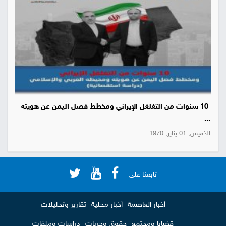
10 سنوات من التغلغل الإيراني ومخطط فصل اليمن عن هويته
...
الخميس, 01 يناير, 1970
تابعنا على
أخبار العاصمة
أخبار محلية
تقارير وتحليلات
قضايا ومجتمع
حقوق وحريات
دراسات وملفات