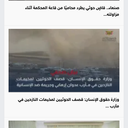
صنعاء.. قاضٍ حوثي يطرد محاميًا من قاعة المحكمة أثناء
مزاولته...
وزارة حقوق الإنسان: قصف الحوثيين لمخيمات النازحين في
مأرب ...