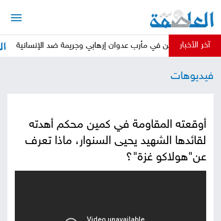
الرئيسية
آخر الأخبار
النازحين في مأرب عدوان إرهابي وجريمة ضد الإنسانية
أخبار
فيديوهات
العاصمة
أخبار
محلية
تقارير
أوقعته المقاومة في كمين محكم أهدته
وتحليلات
حقوق
لقائدها الشهيد يحيى السنوار، ماذا تعرف
عن"هولاكو غزة"؟
وحريات
سوشيال
كتابات
فيديوهات