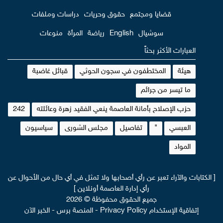
قضايا ومجتمع
حقوق وحريات
دراسات وملفات
سوشيال
English
رياضة
المرأة
منوعات
العبارات الأكثر بحثاً
هيئة
المختطفون في سجون الحوثي
قبائل غاضبة
ما تيسر من جرائم
حزب الإصلاح بأمانة العاصمة ينعي الفقيد زهرة وعائلته
242
العبسي
"
تفاصيل
مجلس الشورى
سياسيون
المواد
[ الكتابات والآراء تعبر عن رأي أصحابها ولا تمثل في أي حال من الأحوال عن
رأي إدارة العاصمة أونلاين ]
جميع الحقوق محفوظة © 2026
إتفاقية الإستخدام Privacy Policy
-
المنصة برس
-
الخبر الآن