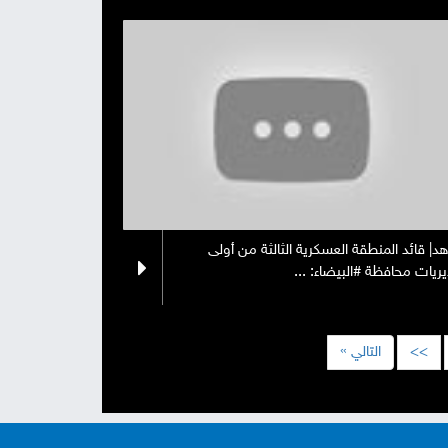
د| قائد المنطقة العسكرية الثالثة من أولى
ريات محافظة #البيضاء: ...
>>
التالي »