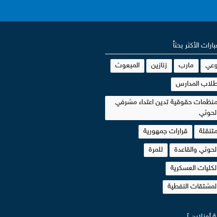
بارات الأكثر بحثاً
عي
مارب
زنازين
المبعوث
لاب المدارس
نظمات حقوقية تدين اعتداء مشرفي
لحوثي
تنقلة
قرارات جمهورية
لحوثي والقاعدة
للمرة
لكليات العسكرية
لمشتقات النفطية
 أونلاين ]