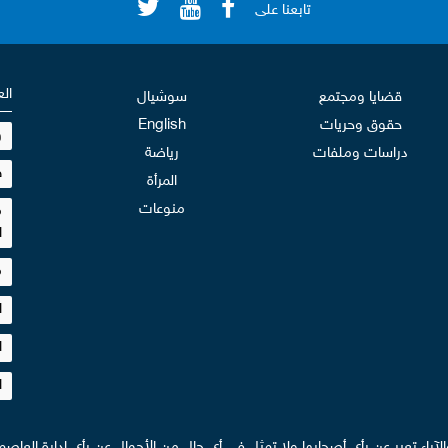
تابعنا على
الع
قضايا ومجتمع
سوشيال
حقوق وحريات
English
و
دراسات وملفات
رياضة
ط
المرأة
منوعات
م
ا
م
ا
ا
ا
والآراء تعبر عن رأي أصحابها ولا تمثل في أي حال من الأحوال عن رأي إدارة العاصمة