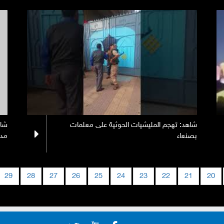
شاهد: تهجم المليشيات الحوثية على معلمات
شاه
بصنعاء
مدي
29
28
27
26
25
24
23
22
21
20