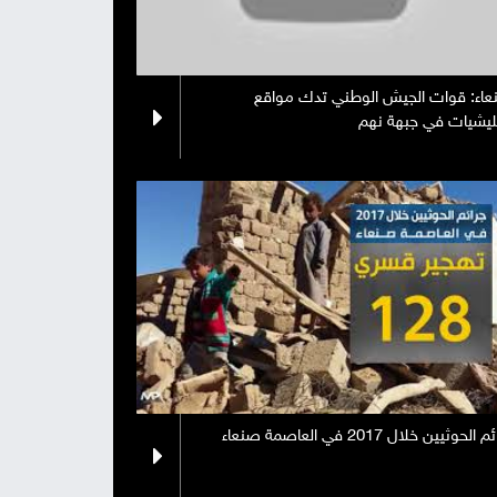
صور
من
اء: قوات الجيش الوطني تدك مواقع
ليشيات في جبهة نهم
نحن
إتصل
بنا
البحث
الحوثيين خلال 2017 في العاصمة صنعاء