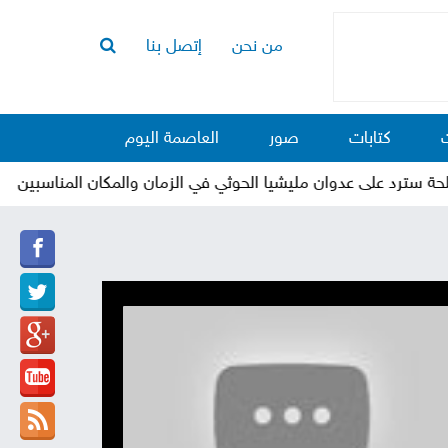
من نحن
إتصل بنا
الرئيسية
أخبار
كتابات
صور
العاصمة اليوم
العاصمة
أخبار
ترد على عدوان مليشيا الحوثي في الزمان والمكان المناسبين
محلية
تقارير
وتحليلات
حقوق
وحريات
سوشيال
كتابات
فيديوهات