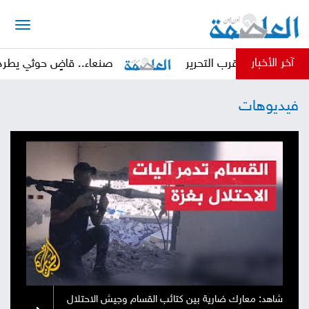
الرئيسية
آخر الأخبار
ب تؤكد قرب التحرير
صنعاء.. قاضٍ حوثي يطرد محاميًا
أخبار
فيديوهات
العاصمة
أخبار
محلية
تقارير
وتحليلات
حقوق
وحريات
سوشيال
كتابات
فيديوهات
شاهد: معارك ضارية بين كتائب القسام وجيش الاحتلال