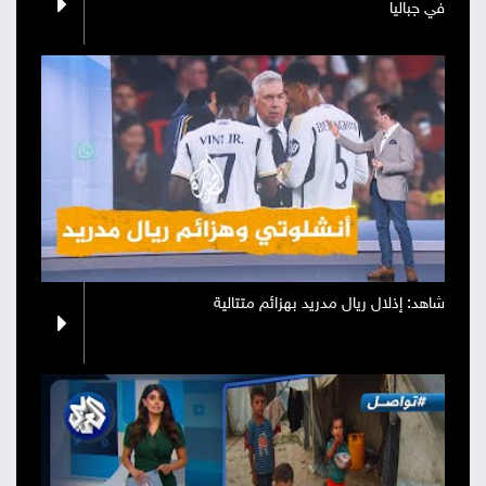
في جباليا
صور
من
نحن
إتصل
بنا
البحث
شاهد: إذلال ريال مدريد بهزائم متتالية