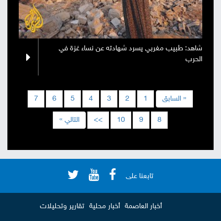
شاهد: طبيب مغربي يسرد شهادته عن نساء غزة في
الحرب
« السابق
1
2
3
4
5
6
7
8
9
10
>>
التالي »
تابعنا على
أخبار العاصمة
أخبار محلية
تقارير وتحليلات