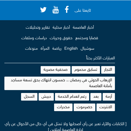
تابعنا على
أخبار العاصمة
أخبار محلية
تقارير وتحليلات
قضايا ومجتمع
حقوق وحريات
دراسات وملفات
سوشيال
English
رياضة
المرأة
منوعات
العبارات الأكثر بحثاً
التجار
تسابق محموم
صحفية مصرية
الإرهاب الحوثي في رمضان .. خمسون انتهاك بحق تسعة مساجد
بأمانة العاصمة
أزمة
بعد
رغم انعدام الخدمة
دبيش
السجل
الانترنت
حضرموت
مخدرات
[ الكتابات والآراء تعبر عن رأي أصحابها ولا تمثل في أي حال من الأحوال عن رأي
إدارة العاصمة أونلاين ]