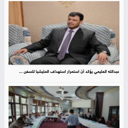
عبدالله العليمي يؤكد أنّ استمرار استهداف المليشيا للسفن ...