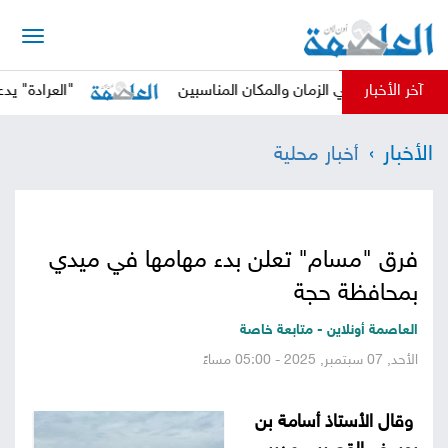
الرئيسية
آخر الأخبار
حوثي في الزمان والمكان المناسبين
"العرادة" يدعو المجتم
أخبار
الأخبار
أخبار محلية
العاصمة
أخبار
محلية
تقارير
فرق "مسام" تعلن بدء مهامها في ميدي
وتحليلات
حقوق
بمحافظة حجة
وحريات
سوشيال
العاصمة أونلاين - متابعة خاصة
الأحد, 07 سبتمبر, 2025 - 05:00 مساءً
كتابات
وقال الأستاذ أسامة بن
فيديوهات