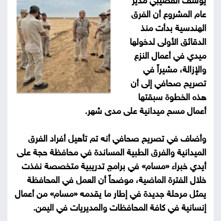
يوسف القصيبي مدير
عام المشروع أن الفرق
صور
الهندسية بدأت منذ
من
الدقائق الأولى لدخولها
ميدي في أعمال النزع
نحن
إتصل
والإزالة، مشيراً في
تصريح صحافي إلى أن
بنا
البحث
هذه الخطوة سبقتها
أعمال مسح ميدانية على مدى شهر.
وأضاف في تصريح صحافي أنه تم تأهيل أفراد الفرق
الميدانية والفرق الطبية المساندة في محافظة حجة على
أيدي خبراء «مسام» في برامج تدريبية متخصصة نفذت
خلال الفترة الماضية، موضحاً أن العمل في المحافظة
يمثل مرحلة جديدة في إطار ما يقدمه «مسام» من أعمال
إنسانية في كافة المحافظات والمديريات في اليمن.