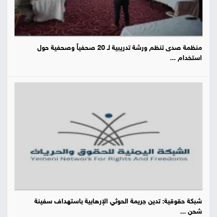
منظمة صدى تنظم ورشة تدريبية لـ 20 صحفياً وصحفية حول
استخدام ...
شبكة حقوقية: تدين جريمة الحوثي الإرهابية باستهداف سفينة
شحن ...