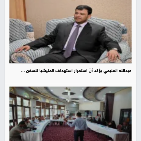
عبدالله العليمي يؤكد أنّ استمرار استهداف المليشيا للسفن ...