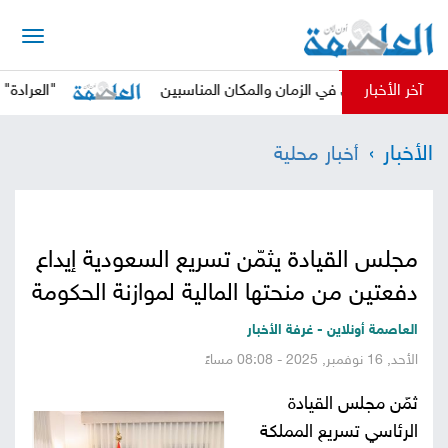
الرئيسية
آخر الأخبار
 الحوثي في الزمان والمكان المناسبين
"العرادة" يدعو الم
أخبار
الأخبار
أخبار محلية
العاصمة
أخبار
محلية
تقارير
مجلس القيادة يثمّن تسريع السعودية إيداع
وتحليلات
حقوق
دفعتين من منحتها المالية لموازنة الحكومة
وحريات
سوشيال
العاصمة أونلاين - غرفة الأخبار
الأحد, 16 نوفمبر, 2025 - 08:08 مساءً
كتابات
ثمّن مجلس القيادة
فيديوهات
الرئاسي تسريع المملكة