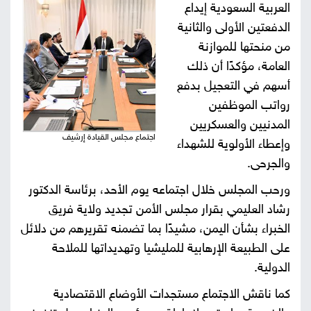
العربية السعودية إيداع
صور
الدفعتين الأولى والثانية
من منحتها للموازنة
من
العامة، مؤكدًا أن ذلك
نحن
أسهم في التعجيل بدفع
إتصل
رواتب الموظفين
بنا
المدنيين والعسكريين
البحث
اجتماع مجلس القيادة إرشيف
وإعطاء الأولوية للشهداء
والجرحى.
ورحب المجلس خلال اجتماعه يوم الأحد، برئاسة الدكتور
رشاد العليمي بقرار مجلس الأمن تجديد ولاية فريق
الخبراء بشأن اليمن، مشيدًا بما تضمنه تقريرهم من دلائل
على الطبيعة الإرهابية للمليشيا وتهديداتها للملاحة
الدولية.
كما ناقش الاجتماع مستجدات الأوضاع الاقتصادية