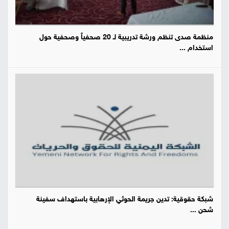
منظمة صدى تنظم ورشة تدريبية لـ 20 صحفياً وصحفية حول
استخدام ...
شبكة حقوقية: تدين جريمة الحوثي الإرهابية باستهداف سفينة
شحن ...