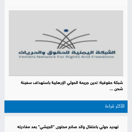
شبكة حقوقية: تدين جريمة الحوثي الإرهابية باستهداف سفينة
شحن ...
الأكثر قراءة
تهديد حوثي باعتقال والد صانع محتوى "الجيشي" بعد مغادرته