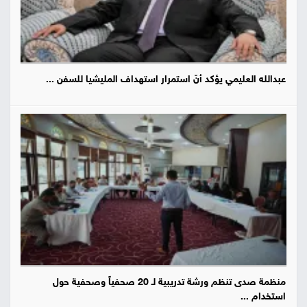
عبدالله العليمي يؤكد أنّ استمرار استهداف المليشيا للسفن ...
منظمة صدى تنظم ورشة تدريبية لـ 20 صحفياً وصحفية حول
استخدام ...