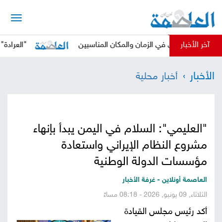
الرئيسية
آخر الأخبار
الحوثي في الزمان والمكان المناسبين
"العرادة" يدعو المج
أخبار
الأخبار
أخبار محلية
العاصمة
أخبار
محلية
تقارير
"العليمي": السلام في اليمن يبدأ بإنهاء
وتحليلات
حقوق
مشروع النظام الإيراني واستعادة
وحريات
مؤسسات الدولة الوطنية
سوشيال
العاصمة أونلاين - غرفة الأخبار
كتابات
الثلاثاء, 09 يونيو, 2026 - 08:18 مساءً
أكد رئيس مجلس القيادة
فيديوهات