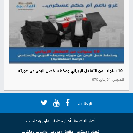
10 سنوات من التغلغل الإيراني ومخطط فصل اليمن عن هويته ...
الخميس, 01 يناير, 1970
تابعنا على
أخبار العاصمة
أخبار محلية
تقارير وتحليلات
قضايا ومجتمع
حقوق وحريات
دراسات وملفات