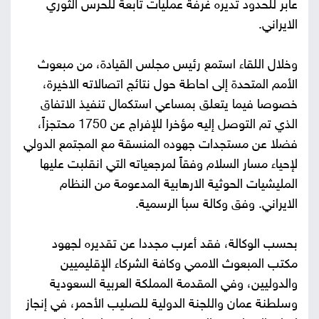
عابر للحدود تديره غرفة عمليات تابعة للحرس الثوري
الايراني.
وخلال اللقاء استمع رئيس مجلس القيادة، من مبعوث
الأمم المتحدة إلى احاطة حول نتائج اتصالاته الاخيرة،
خصوصا فيما يتعلق بمساعي استكمال تنفيذ الاتفاق
الذي تم التوصل إليه مؤخرا للإفراج عن 1750 محتجزاً،
فضلا عن مستجدات جهوده المنسقة مع المجتمع الدولي
لإحياء مسار السلام وفقاً لمرجعياته التي انقلبت عليها
المليشيات الحوثية الارهابية المدعومة من النظام
الايراني. وفق وكالة سبأ الرسمية.
بحسب الوكالة، فقد أعرب مجددا عن تقديره لجهود
مكتب المبعوث الاممي وكافة الشركاء الإقليميين
والدوليين، وفي المقدمة المملكة العربية السعودية
وسلطنة عمان واللجنة الدولية للصليب الأحمر، في إنجاز