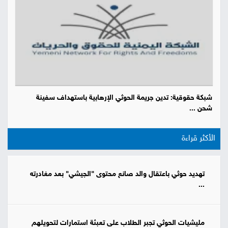
شبكة حقوقية: تدين جريمة الحوثي الإرهابية باستهداف سفينة
شحن ...
الأكثر قراءة
تهديد حوثي باعتقال والد صانع محتوى "الجيشي" بعد مغادرته
...
مليشيات الحوثي تجبر الطلاب على تعبئة استمارات لتحويلهم