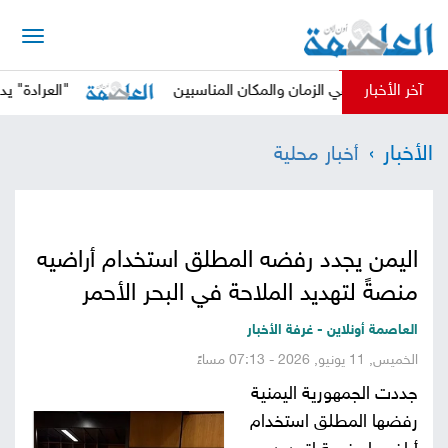
الرئيسية
آخر الأخبار
حوثي في الزمان والمكان المناسبين
"العرادة" يدعو المجتم
أخبار
الأخبار
أخبار محلية
العاصمة
أخبار
محلية
تقارير
اليمن يجدد رفضه المطلق استخدام أراضيه
وتحليلات
حقوق
منصةً لتهديد الملاحة في البحر الأحمر
وحريات
سوشيال
العاصمة أونلاين - غرفة الأخبار
الخميس, 11 يونيو, 2026 - 07:13 مساءً
كتابات
جددت الجمهورية اليمنية
رفضها المطلق استخدام
فيديوهات