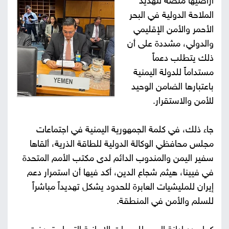
أراضيها منصة لتهديد
الملاحة الدولية في البحر
صور
الأحمر والأمن الإقليمي
من
والدولي، مشددة على أن
ذلك يتطلب دعماً
نحن
إتصل
مستداماً للدولة اليمنية
باعتبارها الضامن الوحيد
بنا
البحث
للأمن والاستقرار.
جاء ذلك، في كلمة الجمهورية اليمنية في اجتماعات
مجلس محافظي الوكالة الدولية للطاقة الذرية، ألقاها
سفير اليمن والمندوب الدائم لدى مكتب الأمم المتحدة
في فيينا، هيثم شجاع الدين، أكد فيها أن استمرار دعم
إيران للمليشيات العابرة للحدود يشكل تهديداً مباشراً
للسلم والأمن في المنطقة.