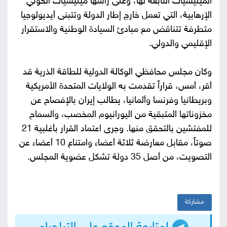
الميليشيات التابعة لها، وعلى رأسها ميليشيات الحوثي
الإرهابية، التي تعمل خارج إطار الدولة وتتبنى أيديولوجيا
متطرفة تتناقض مع مبادئ السيادة الوطنية والاستقرار
الإقليمي والدولي.
وكان مجلس محافظي الوكالة الدولية للطاقة الذرية قد
أقر، أمس، قراراً تقدمت به الولايات المتحدة الأمريكية
وبريطانيا وفرنسا وألمانيا، يطالب إيران بالإفصاح عن
مخزوناتها المتبقية من اليورانيوم المخصب، والسماح
للمفتشين بالتحقق منها. وجرى اعتماد القرار بأغلبية 21
صوتاً، مقابل معارضة ثلاثة أعضاء وامتناع 10 أعضاء عن
التصويت، من أصل 35 دولة تشكل عضوية المجلس.
مشاركة