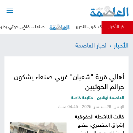
الرئيسية
آخر الأخبار
ساب تؤكد قرب التحرير
صنعاء.. قاضٍ حوثي يطرد محاميًا من
أخبار
الأخبار
أخبار العاصمة
العاصمة
أخبار
محلية
تقارير
أهالي قرية "شعبان" غربي صنعاء يشكون
وتحليلات
حقوق
جرائم الحوثيين
وحريات
سوشيال
العاصمة أونلاين - متابعة خاصة
الإثنين, 29 سبتمبر, 2025 - 04:45 مساءً
كتابات
قالت الناشطة الحقوقية
إشراق المقطري، عضو
فيديوهات