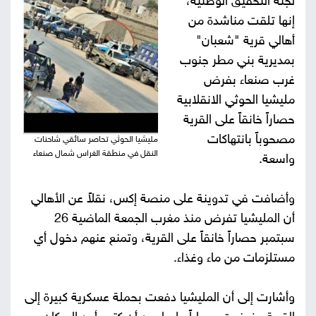
لجنة التحقيق الوطنية،
إنها تلقت مناشدة من
صور
أهالي قرية "شعبان"
من
بمديرية بني مطر جنوب
غرب صنعاء بفرض
نحن
إتصل
مليشيا الحوثي الانقلابية
حصاراً خانقاً على القرية
بنا
البحث
مصحوباً بانتهاكات
مليشيا الحوثي تحاصر سائقي شاحنات
النقل في منطقة الغراس شمال صنعاء
واسعة.
وأضافت في تدوينة على منصة إكس، نقلاً عن الأهالي
أن المليشيا تفرض منذ مغرب الجمعة الماضية 26
سبتمبر حصاراً خانقاً على القرية، وتمنع عنهم دخول أي
مستلزمات من ماء وغذاء.
وأشارت إلى أن المليشيا دفعت بحملة عسكرية كبيرة إلى