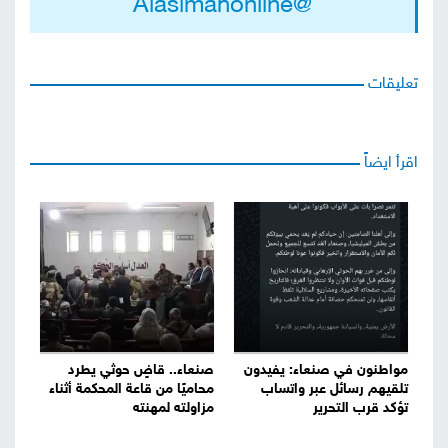
@Alasimahonline
تعليقات
اقرأ ايضاً
مواطنون في صنعاء: يفيدون
صنعاء.. قاضٍ حوثي يطرد
تلقيهم رسائل عبر واتساب
محاميًا من قاعة المحكمة أثناء
تؤكد قرب التحرير
مزاولته لمهنته