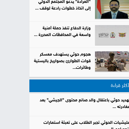
"العرادة" يدعو المجتمع الدولي
إلى اتخاذ خطوات رادعة لوقف ...
صور
من
وزارة الدفاع تنفذ حملة أمنية
واسعة في المحافظات المحررة ...
نحن
إتصل
بنا
البحث
هجوم حوثي يستهدف معسكر
قوات الطوارئ بصواريخ باليستية
وطائرات...
أكثر قراءة
هديد حوثي باعتقال والد صانع محتوى "الجيشي" بعد
غادرته ...
ليشيات الحوثي تجبر الطلاب على تعبئة استمارات