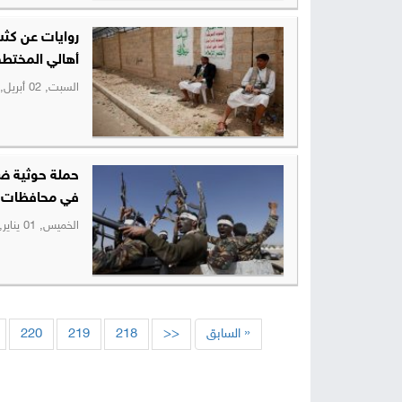
روايات عن كثب
أهالي المختط
السبت, 02 أبريل, 2016
حملة حوثية ضد
في محافظات 
الخميس, 01 يناير, 1970
« السابق
<<
218
219
220