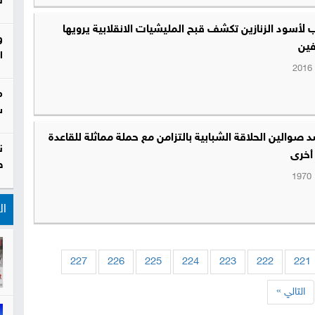
ل
 لأسود الزنازين تكشف قبح المليشيات الانقلابية يرويها
و
فين
ا
م
س
 صوالين الحلاقة الشبابية بالتزامن مع حملة مماثلة للقاعدة
ن
أخرى
ص
ال
227
226
225
224
223
222
221
التالي »