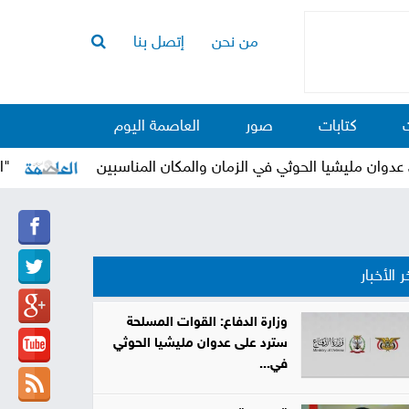
من نحن
إتصل بنا
الرئيسية
أخبار
كتابات
صور
العاصمة اليوم
العاصمة
أخبار
ن مليشيا الحوثي في الزمان والمكان المناسبين
"العراد
محلية
تقارير
وتحليلات
حقوق
ر الأخبار
وحريات
سوشيال
وزارة الدفاع: القوات المسلحة
سترد على عدوان مليشيا الحوثي
كتابات
في...
فيديوهات