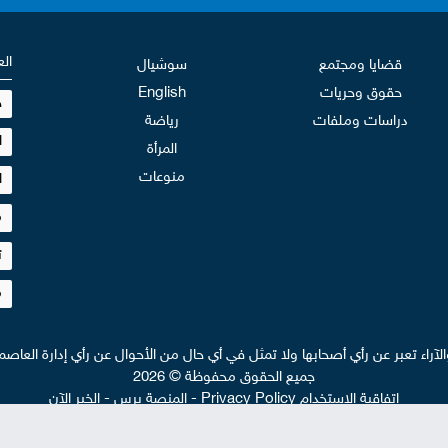
الع
قضايا ومجتمع
سوشيال
حقوق وحريات
English
ح
دراسات وملفات
رياضة
ا
المرأة
منوعات
ا
م
ت
م
والآراء تعبر عن رأي أصحابها ولا تمثل في أي حال من الأحوال عن رأي إدارة العاصمة
جميع الحقوق محفوظة © 2026
إتفاقية الإستخدام Privacy Policy
-
المنصة برس
-
الخبر الآن