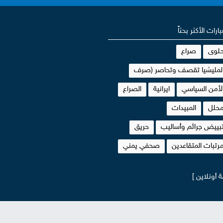
بارات الأكثر بحثاً
لوى
صراع
لمليشيا تقصف وتحاصر (صرف
لأمن السياسي
ايرانية
الصراع
حلل
المبيدات
بييض جرائم وأساليب
حريق
رتبات المتقاعدين
صحفي يمني
 أونلاين ]