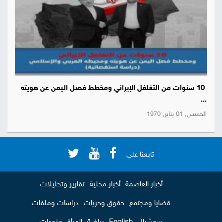
10 سنوات من التغلغل الإيراني ومخطط فصل اليمن عن هويته
...
الخميس, 01 يناير, 1970
تابعنا على
أخبار العاصمة
أخبار محلية
تقارير وتحليلات
قضايا ومجتمع
حقوق وحريات
دراسات وملفات