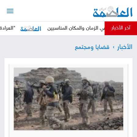
الرئيسية
آخر الأخبار
ثي في الزمان والمكان المناسبين
"العرادة" يدعو المج
أخبار
الأخبار
قضايا ومجتمع
العاصمة
أخبار
محلية
تقارير
وتحليلات
حقوق
وحريات
سوشيال
كتابات
فيديوهات