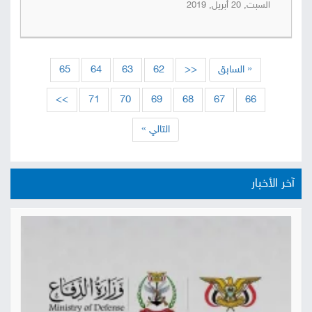
السبت, 20 أبريل, 2019
« السابق
<<
62
63
64
65
>>
71
70
69
68
67
66
التالي »
آخر الأخبار