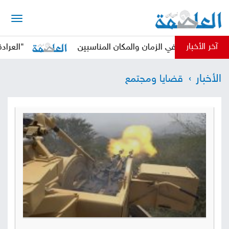
الرئيسية
آخر الأخبار
ثي في الزمان والمكان المناسبين
"العرادة" يدعو الم
أخبار
الأخبار
قضايا ومجتمع
العاصمة
أخبار
محلية
تقارير
وتحليلات
حقوق
وحريات
سوشيال
كتابات
فيديوهات