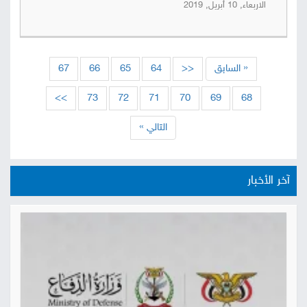
الاربعاء, 10 أبريل, 2019
« السابق
<<
64
65
66
67
>>
73
72
71
70
69
68
التالي »
آخر الأخبار