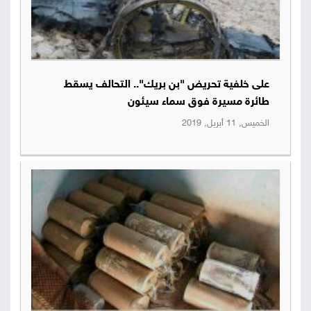
على خلفية تحريض "بن بريك".. التحالف يسقط
طائرة مسيرة فوق سماء سيئون
الخميس, 11 أبريل, 2019