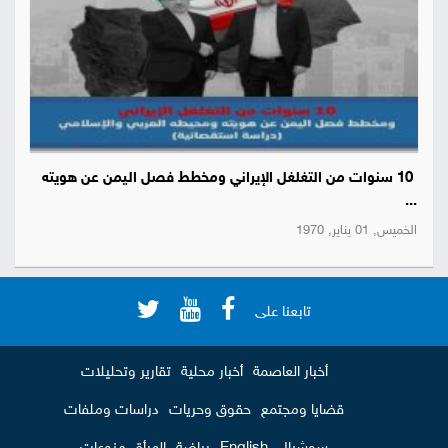
10 سنوات من التغلغل الإيراني ومخطط فصل اليمن عن هويته
...
الخميس, 01 يناير, 1970
تابعنا على
أخبار العاصمة
أخبار محلية
تقارير وتحليلات
قضايا ومجتمع
حقوق وحريات
دراسات وملفات