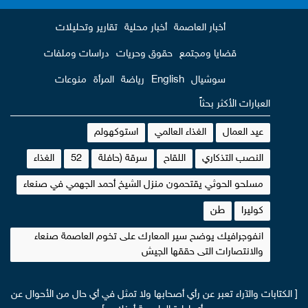
أخبار العاصمة
أخبار محلية
تقارير وتحليلات
قضايا ومجتمع
حقوق وحريات
دراسات وملفات
سوشيال
English
رياضة
المرأة
منوعات
العبارات الأكثر بحثاً
عيد العمال
الغذاء العالمي
استوكهولم
النصب التذكاري
اللقاح
سرقة (حافلة
52
الغذاء
مسلحو الحوثي يقتحمون منزل الشيخ أحمد الجهمي في صنعاء
كوليرا
طن
انفوجرافيك يوضح سير المعارك على تخوم العاصمة صنعاء
والانتصارات التى حققها الجيش
[ الكتابات والآراء تعبر عن رأي أصحابها ولا تمثل في أي حال من الأحوال عن