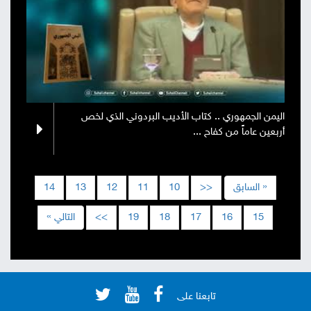
‏اليمن الجمهوري .. كتاب الأديب البردوني الذي لخص
أربعين عاماً من كفاح ...
« السابق
<<
10
11
12
13
14
15
16
17
18
19
>>
التالي »
تابعنا على