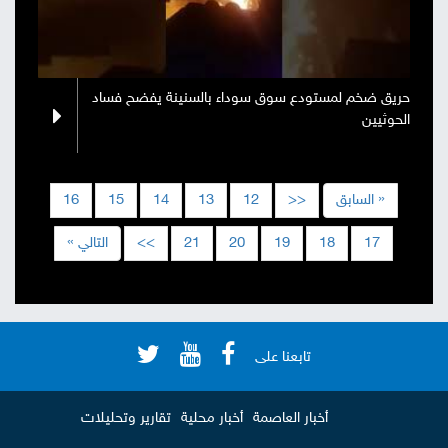
حريق ضخم لمستودع سوق سوداء بالسنينة يفضح فساد
الحوثيين
« السابق
<<
12
13
14
15
16
17
18
19
20
21
>>
التالي »
تابعنا على
أخبار العاصمة
أخبار محلية
تقارير وتحليلات