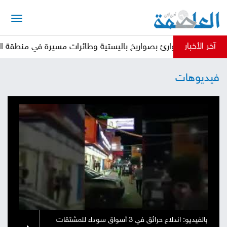
الرئيسية
آخر الأخبار
ت الطوارئ بصواريخ باليستية وطائرات مسيرة في منطقة الرويك
أخبار
فيديوهات
العاصمة
أخبار
محلية
تقارير
وتحليلات
حقوق
وحريات
سوشيال
كتابات
فيديوهات
بالفيديو: اندلاع حرائق في 3 أسواق سوداء للمشتقات