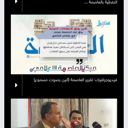
النفطية بالعاصمة ...
صور
من
نحن
إتصل
بنا
البحث
فيديوجرافيك: تقرير العاصمة (أنين بصوت مسموع)