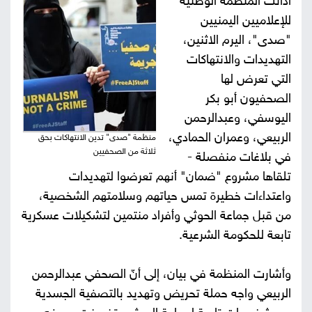
أدانت المنظمة الوطنية
للإعلاميين اليمنيين
صور
"صدى"، اليرم الاثنين،
من
التهديدات والانتهاكات
التي تعرض لها
نحن
إتصل
الصحفيون أبو بكر
اليوسفي، وعبدالرحمن
بنا
البحث
الربيعي، وعمران الحمادي،
منظمة "صدى" تدين الانتهاكات بحق
ثلاثة من الصحفيين
في بلاغات منفصلة -
تلقاها مشروع "ضمان" أنهم تعرضوا لتهديدات
واعتداءات خطيرة تمس حياتهم وسلامتهم الشخصية،
من قبل جماعة الحوثي وأفراد منتمين لتشكيلات عسكرية
تابعة للحكومة الشرعية.
وأشارت المنظمة في بيان، إلى أنّ الصحفي عبدالرحمن
الربيعي واجه حملة تحريض وتهديد بالتصفية الجسدية