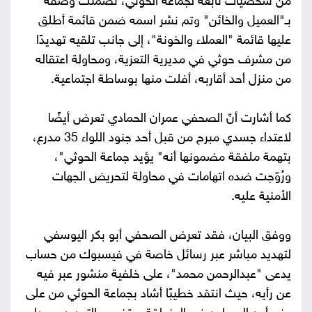
من شخصيات تابعة لجماعة الحوثي، تضمنت وصفه
بـ"العميل والخائن" وتم نشر اسمه ضمن قائمة أطلق
عليها قائمة "العملاء والخونة"، إلى جانب تلقيه تهديدًا
من مشرف حوثي في مديرية التعزية، ومحاولة اعتقاله
من منزل أحد أقاربه، أفلت منها بوساطة اجتماعية.
كما أشارت أنّ الصحفي عمران الحمادي تعرض أيضًا
لاعتداء جسدي مبرح من قبل أحد جنود اللواء 35 مدرع،
بتهمة ملفقة مضمونها أنه" يؤيد جماعة الحوثي"،
ورُوّجت ضده اتهامات في محاولة لتحريض الجهات
الأمنية عليه.
ووفق البيان، فقد تعرض الصحفي أبو بكر اليوسفي
لتهديد مباشر عبر رسائل خاصة في فيسبوك من حساب
يدعى "عبدالرحمن محمد"، على خلفية منشور عبر فيه
عن رأيه، حيث انتقد خطيبًا أشاد بجماعة الحوثي من على