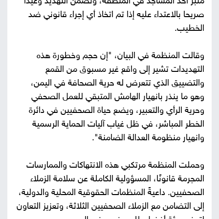
منبر أحد المساجد في المنطقة، وتضمن التهديد وعيدا
صريحا بالاعتداء عليه إذا تم اتخاذ أي إجراء قانوني ضد
الخطيب.
وقالت المنظمة في البيان، "إن حجم وخطورة هذه
التهديدات تشير إلى واقع غير مسبوق من القمع
والتضييق الذي تتعرض له حرية الصحافة في اليمن،
وهو ما ينذر بانهيار الهامش المتبقي للعمل الصحفي
وحرية الرأي والتعبير، ويضع حياة الصحفيين في دائرة
الخطر المباشر، في ظل غياب آليات الحماية الرسمية
وانهيار منظومة العدالة الضامنة".
وحملت المنظمة مرتكبي هذه الانتهاكات والممارسات
المجرمة قانونًا، المسؤولية الكاملة عن سلامة الزملاء
الصحفيين. داعيةً المنظمات الحقوقية المحلية والدولية،
إلى التضامن مع الزملاء الصحفيين الثلاثة، وتعزيز التعاون