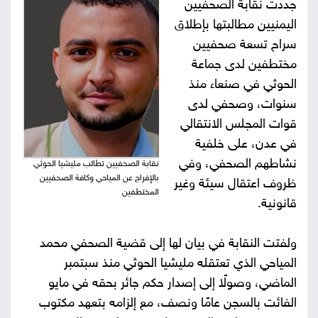
جددت نقابة الصحفيين
صور
اليمنيين مطالبتها بإطلاق
سراح تسعة صحفيين
من
مختطفين لدى جماعة
الحوثي في صنعاء منذ
نحن
إتصل
سنوات، وصحفي لدى
بنا
قوات المجلس الانتقالي
البحث
في عدن، على خلفية
نشاطهم الصحفي، وفي
نقابة الصحفيين تطالب مليشيا الحوثي
بالإفراج عن المياحي وكافة الصحفيين
ظروف اعتقال سيئة وغير
المختطفين
قانونية.
ولفتت النقابة في بيان لها إلى قضية الصحفي محمد
المياحي الذي تعتقله مليشيا الحوثي منذ سبتمبر
الماضي، وصولًا إلى إصدار حكم جائر بحقه في مايو
الفائت بالسجن عامًا ونصف، مع إلزامه بتعهد مكتوب