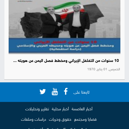
10 سنوات من التغلغل الإيراني ومخطط فصل اليمن عن هويته ...
الخميس, 01 يناير, 1970
تابعنا على
أخبار العاصمة
أخبار محلية
تقارير وتحليلات
قضايا ومجتمع
حقوق وحريات
دراسات وملفات