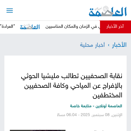
الرئيسية
آخر الأخبار
الحوثي في الزمان والمكان المناسبين
"العرادة" يدعو الم
أخبار
الأخبار
أخبار محلية
العاصمة
أخبار
محلية
تقارير
نقابة الصحفيين تطالب مليشيا الحوثي
وتحليلات
حقوق
بالإفراج عن المياحي وكافة الصحفيين
وحريات
المختطفين
سوشيال
العاصمة أونلاين - متابعة خاصة
كتابات
الإثنين, 08 سبتمبر, 2025 - 06:04 مساءً
فيديوهات