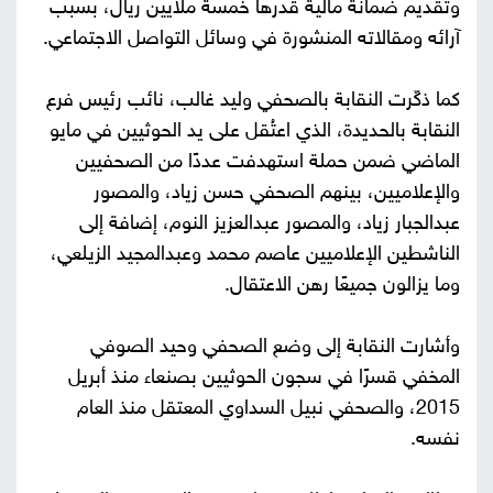
وتقديم ضمانة مالية قدرها خمسة ملايين ريال، بسبب
آرائه ومقالاته المنشورة في وسائل التواصل الاجتماعي.
كما ذكّرت النقابة بالصحفي وليد غالب، نائب رئيس فرع
النقابة بالحديدة، الذي اعتُقل على يد الحوثيين في مايو
الماضي ضمن حملة استهدفت عددًا من الصحفيين
والإعلاميين، بينهم الصحفي حسن زياد، والمصور
عبدالجبار زياد، والمصور عبدالعزيز النوم، إضافة إلى
الناشطين الإعلاميين عاصم محمد وعبدالمجيد الزيلعي،
وما يزالون جميعًا رهن الاعتقال.
وأشارت النقابة إلى وضع الصحفي وحيد الصوفي
المخفي قسرًا في سجون الحوثيين بصنعاء منذ أبريل
2015، والصحفي نبيل السداوي المعتقل منذ العام
نفسه.