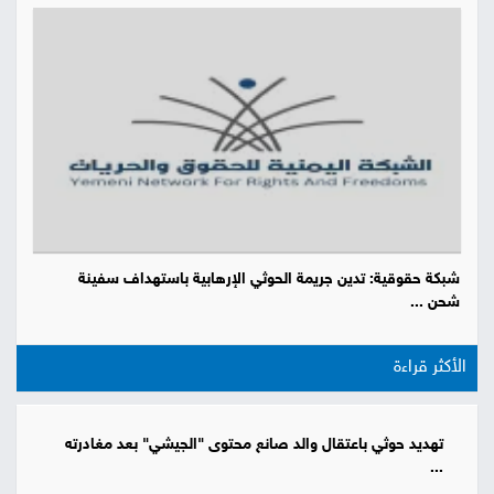
شبكة حقوقية: تدين جريمة الحوثي الإرهابية باستهداف سفينة
شحن ...
الأكثر قراءة
تهديد حوثي باعتقال والد صانع محتوى "الجيشي" بعد مغادرته
...