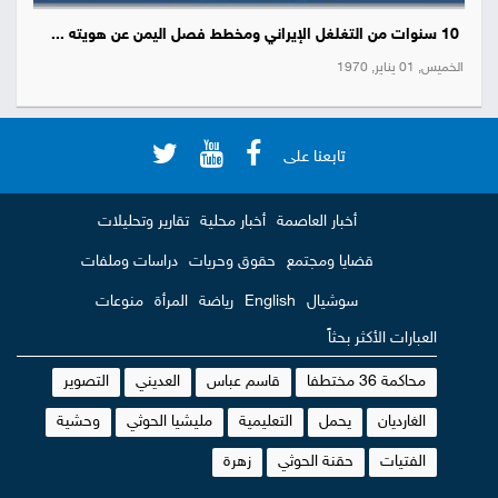
10 سنوات من التغلغل الإيراني ومخطط فصل اليمن عن هويته ...
الخميس, 01 يناير, 1970
تابعنا على
أخبار العاصمة
أخبار محلية
تقارير وتحليلات
قضايا ومجتمع
حقوق وحريات
دراسات وملفات
سوشيال
English
رياضة
المرأة
منوعات
العبارات الأكثر بحثاً
محاكمة 36 مختطفا
قاسم عباس
العديني
التصوير
الغارديان
يحمل
التعليمية
مليشيا الحوثي
وحشية
الفتيات
حقنة الحوثي
زهرة