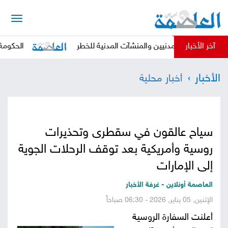
الرئيسية
آخر الأخبار
رض المدنيين والمنشآت المدنية للخطر
الحكومة تدين بأشد
أخبار
الأخبار
أخبار محلية
العاصمة
أخبار
محلية
تقارير
سياح عالقون في سقطرى وتحذيرات
وتحليلات
حقوق
روسية وأمريكية بعد توقف الرحلات الجوية
وحريات
إلى الإمارات
سوشيال
العاصمة أونلاين - غرفة الأخبار
كتابات
الإثنين, 05 يناير, 2026 - 06:30 صباحاً
أعلنت السفارة الروسية
فيديوهات