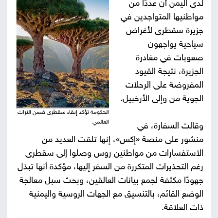
لدى اليمن أن عددًا من
صور
مواطنيها المتواجدين في
جزيرة سقطرى لأغراض
من
سياحية يواجهون
صعوبات في مغادرة
نحن
إتصل
الجزيرة، نتيجة القيود
بنا
المفروضة على الرحلات
البحث
الجوية من وإلى الأرخبيل.
الحكومة تؤكد إبقاء سقطرى ضمن التراث
العالمي
وقالت السفارة، في
منشور على منصة «إكس»، إنها تلقت العديد من
الاستفسارات من مواطنين روس وصلوا إلى سقطرى
رغم التحذيرات المتكررة من السفر إليها، مؤكدة أنها تبذل
جهودًا مكثفة لجمع بيانات العالقين، وبحث سبل معالجة
الوضع القائم، بالتنسيق مع الجهات الروسية واليمنية
ذات العلاقة.