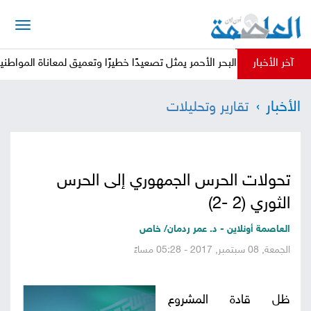
الرئيسية
آخر الأخبار
ي البحر الأحمر يمثل تصعيدًا خطيرًا وتعميق لمعاناة المواطنين خدمةً لأجندا
أخبار
الأخبار
تقارير وتحليلات
العاصمة
أخبار
محلية
تقارير
تحولات الحرس الجمهوري إلى الحرس
وتحليلات
حقوق
الثوري (2 -2)
وحريات
سوشيال
العاصمة أونلاين - د. عمر ردمان/ خاص
الجمعة, 08 سبتمبر, 2017 - 05:28 مساءً
كتابات
فيديوهات
ظل قادة المشروع