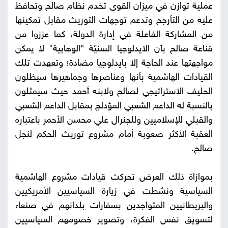
عملية توازن في ميزان القوى تخدم نظام صالح وتحافظ
عليه من التأرجح وتدعم توجهات التوريث مقابل تمكينها
من المشاركة الفاعلة في إدارة الدولة، كما عززوا من
قناعة صالح بأن الايدلوجيا السنيّة "الوهابية" لا يمكن
مواجهتها عند الحاجة إلا بايدلوجيا مضادة؛ وتعهدت تلك
القيادات الهاشمية بأنها وعناصرها وجماهيرها سيظلون
الحليف الاستراتيجي لصالح ولابنه أحمد حيث سيمثلون
بالنسبة له الداعم الشعبي المؤدلج بمقابل الداعم الشعبي
والقبلي للإسلاميين وللجنرال علي محسن الأحمر باعتباره
العقبة الأكثر صعوبة أمام مشروع توريث الحكم لنجل
صالح.
بموازاة ذلك العرض تحركت قيادات مشروع الهاشمية
السياسية ونشطت في زيارة السياسيين الأمريكيين
والبريطانيين المتواجدين بسفارات بلدانهم في صنعاء
لتسويق نفس الفكرة، وتصوير خصومهم السياسيين