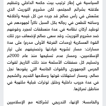
السياسية في إطار ترتيب بيت حكمه الداخلي وتنظيم
علاقته بشرائح المجتمع، لكن مشروع التوريث الذي
عشعش في رأس صالح قد جرده من كل قيمه وأخلاقه
وساقه للطعن في رجاله بكل السبل ناكراً لجهودهم في
توطيد أركان نظامه في عدة منعطفات لمجرد وقوفهم
ضد مشروع التوريث، وقد سعى صالح لإضعاف دور تلك
القوة العسكرية (وحدات الفرقة الأولى مدرع) على عدة
مسارات: مسار تشويه قيادتها وتصنيفهم على تيار
الإسلاميين، ومسار عدم تسليحها منذ عام 2000م
وتسليم كل صفقات الأسلحة منذ ذلك التاريخ لقوات
الحرس الجمهوري والقوات الخاصة التي يقودها نجل
صالح، ومسار استهلاك قوتها وسلاحها القديم والشحيح
في عدة حروب داخلية وخلق توترات قبلية ملتهبة في
مناطق تمركزها.
والخامسة: الإنهاء التدريجي لشراكته مع الإسلاميين