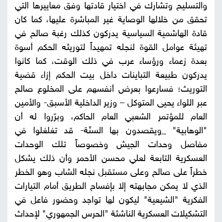
والتسليح وتشارك في اختيار قادتها وفق معاييرها التي
تحقق من خلالها الوصاية غير المباشرة عليها، كما كان
قادة الهاشمية السياسية يدركون كذلك رغبة صالح في
تهيئة عوامل القوة لنجله تمهيداً لتوريثه الحكم أسوة
بعدة زعماء ورؤساء عرب في ذلك الوقت، كما كانوا
يدركون طبيعة التباينات داخل بيت الحكم إزاء قضية
التوريث؛ فسارعوا بعرض أنفسهم على المخلوع صالح
عبر اللواء يحيى المتوكل – وزير الداخلية الأسبق- والأمين
العام للمؤتمر الشعبي العام الحاكم، وبرّروا له أن
"الوهابية" _ويقصدون بها السنّة- قد تغلغلوا في
مفاصل وحدات الجيش وخصوصاً تلك الوحدات
العسكرية التابعة لعلي محسن الأحمر وأن ذلك يشكل
خطراً على صالح وعلى مستقبل نجله الشاب وهو الخطر
الذي لا يمكن مجابهته إلا بإفساح الطريق أمام التيارات
الفكرية "الشيعية" ليكون لها تواجد وحضور فاعل في
التشكيلات العسكرية الناشئة "الحرس الجمهوري" لإحداث