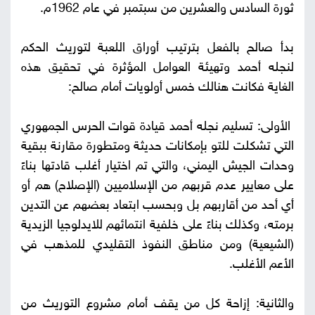
ثورة السادس والعشرين من سبتمبر في عام 1962م.
بدأ صالح بالفعل بترتيب أوراق اللعبة لتوريث الحكم
لنجله أحمد وتهيئة العوامل المؤثرة في تحقيق هذه
الغاية فكانت هنالك خمس أولويات أمام صالح:
الأولى: تسليم نجله أحمد قيادة قوات الحرس الجمهوري
التي تشكلت للتو بإمكانات حديثة ومتطورة مقارنة ببقية
وحدات الجيش اليمني، والتي تم اختيار أغلب قادتها بناءً
على معايير عدم قربهم من الإسلاميين (الإصلاح) هم أو
أي أحد من أقاربهم بل وبحسب ابتعاد بعضهم عن التدين
برمته، وكذلك بناءً على خلفية انتمائهم للايدلوجيا الزيدية
(الشيعية) ومن مناطق النفوذ التقليدي للمذهب في
الأعم الأغلب.
والثانية: إزاحة كل من يقف أمام مشروع التوريث من