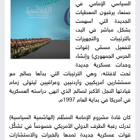
السياسي الإمامي في
صور
صنعاء يرقبون المعطيات
الجديدة التي أسهمت
من
بشكل مباشر في البدء
نحن
بالترتيبات والتجهيزات
إتصل
لتفعيل مسمّى (قوات
بنا
الحرس الجمهوري) وإنشاء
البحث
وحدات عسكرية جديدة
تحت لافتته، وهي الترتيبات التي بدأها صالح مع
مستشارين أمريكيين وأردنيين وعراقيين ليتولى زمام
قيادتها النجل الأكبر لصالح الذي انهى دراسته العسكرية
في أمريكا في بداية العام 1997م.
كان قادة مشروع الإمامة المنظّم (الهاشمية السياسية)
تدرك رغبة الطرف الدولي الأمريكي خصوصاً في تشكُّل
قوات عسكرية جديدة تمدها بالخبرات والاستشارات