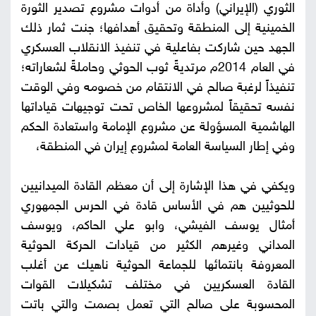
الثوري (الإيراني) وأداة من أدوات مشروع تصدير الثورة
الخمينية إلى المنطقة وتحقيق أهدافها؛ جنت ثمار ذلك
الجهد حين شاركت بفاعلية في تنفيذ الانقلاب العسكري
في العام 2014م مرتديةً ثوب الحوثي وحاملةً لشعاراته؛
تنفيذاً لرغبة صالح في الانتقام من خصومه وفي الوقت
نفسه تحقيقاً لمشروعها الخاص تحت توجيهات قياداتها
الهاشمية المسؤولة عن مشروع الإمامة واستعادة الحكم
وفي إطار السياسة العامة لمشروع إيران في المنطقة،
ويكفي في هذا الإشارة إلى أن معظم القادة الميدانيين
للحوثيين هم في الأساس قادة في الحرس الجمهوري
أمثال يوسف الفيشي، وابو علي الحاكم، ويوسف
المداني وغيرهم الكثير من قيادات الحركة الحوثية
المعروفة بانتمائها للجماعة الحوثية ناهيك عن أغلب
القادة العسكريين في مختلف تشكيلات القوات
المحسوبة على صالح التي تعمل بصمت والتي باتت