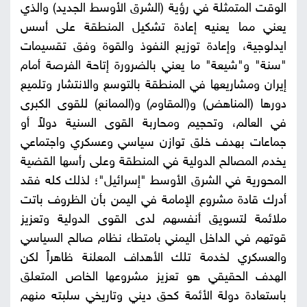
الوقت المتمثلة في رؤية (الشرق الأوسط الجديد) والذي
يعني مما يعنيه إعادة تشكيل المنطقة على أسس
ايدلوجية، وإعادة توزيع النفوذ والقوة وفق تقسيمات
"سنة" و"شيعة" ما يعني بالضرورة إتاحة الفرصة أمام
إيران ومشاريعها في المنطقة بالتوسع والانتشار وتلميع
دورها (المناهض) و(المقاوم) و(الممانع) للقوى الكبرى
في العالم، وتحجيم ومحاربة القوى السنية دولاً أو
جماعات بهدف خلق توازن سياسي وعسكري واجتماعي
يخدم المصالح الدولية في المنطقة وعلى رأسها القضية
المحورية في الشرق الأوسط "إسرائيل"؛ لذلك كله فقد
أدرك قادة مشروع الإمامة في اليمن بأن الظروف باتت
ملائمة لتسويق أنفسهم لدى القوى الدولية وتعزيز
قوتهم في الداخل اليمني بامتطاء نظام صالح السياسي
والعسكري لخدمة تلك الأهداف المعلنة ظاهراً لكن
الهدف الحقيقي هو تعزيز مشروعها الخاص المتعلق
باستعادة دولة الأئمة كحق ديني وتاريخي سلبته منهم