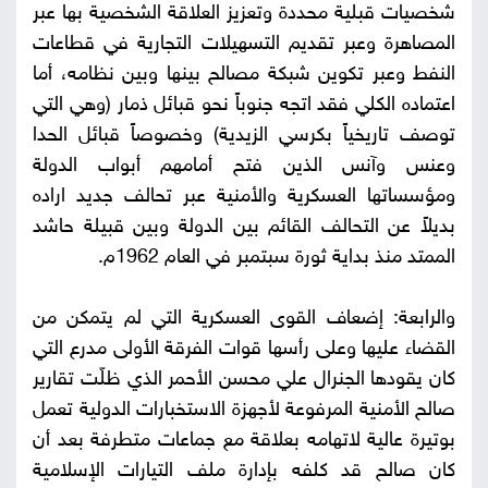
شخصيات قبلية محددة وتعزيز العلاقة الشخصية بها عبر
المصاهرة وعبر تقديم التسهيلات التجارية في قطاعات
النفط وعبر تكوين شبكة مصالح بينها وبين نظامه، أما
اعتماده الكلي فقد اتجه جنوباً نحو قبائل ذمار (وهي التي
توصف تاريخياً بكرسي الزيدية) وخصوصاً قبائل الحدا
وعنس وآنس الذين فتح أمامهم أبواب الدولة
ومؤسساتها العسكرية والأمنية عبر تحالف جديد اراده
بديلاً عن التحالف القائم بين الدولة وبين قبيلة حاشد
الممتد منذ بداية ثورة سبتمبر في العام 1962م.
والرابعة: إضعاف القوى العسكرية التي لم يتمكن من
القضاء عليها وعلى رأسها قوات الفرقة الأولى مدرع التي
كان يقودها الجنرال علي محسن الأحمر الذي ظلّت تقارير
صالح الأمنية المرفوعة لأجهزة الاستخبارات الدولية تعمل
بوتيرة عالية لاتهامه بعلاقة مع جماعات متطرفة بعد أن
كان صالح قد كلفه بإدارة ملف التيارات الإسلامية