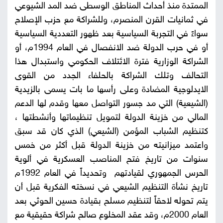
الممتدة منذ أحداث المناطق الوسطى ضد المد الشيوعي
في ثمانيات القرن المنصرم، وللشراكة مع حزب الإصلاح
سواءً في التجربة السياسية بعد ظهور التعددية السياسية
أو في حرب الدولة ضد الانفصال في العام 1994م، أو
الشراكة الوزارية فترة الائتلاف الحكومي واستبدال هذا
التحالف وتلك الشراكة بالحلفاء الجدد من القوى
الايدلوجية المضادة وعلى رأسها ما بات يسمى بالزيدية
(الشيعية) التي مد جسور التواصل معها وقدم لها الدعم
المالي من خزينة الدولة لتمويل تنظيماتها وأنشطتها ،
كتنظيم الشباب المؤمن (الشيعي) الذي كان قد سبق
واعتمد ميزانيته من خزينة الدولة قبل أكثر من خمس
سنوات من تاريخ فتح المناصب العسكرية في ألوية
الحرس الجمهوري لقيادتهم وتحديداً في العام 1992م
تاريخ نشأة التنظيم الشيعي في نسخته الفكرية قبل أن
يتم تحوله لاحقاً لتنظيم مسلح بقيادة حسين الحوثي بعد
العام 2000م، وقد عقد المخلوع صالح شراكة حقيقية مع