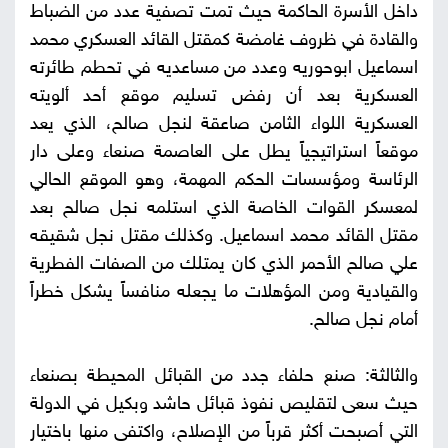
داخل الأسرة الحاكمة حيث تمت تصفية عدد من الضباط
والقادة في ظروف غامضة كمقتل القائد العسكري محمد
اسماعيل ابوحوريه وعدد من مساعديه في تحطم طائرته
العسكرية بعد أن رفض تسليم موقع أحد ألويته
العسكرية اللواء الثامن صاعقة لنجل صالح، الذي يعد
موقعاً استراتيجياً يطل على العاصمة صنعاء وعلى دار
الرئاسة ومؤسسات الحكم المهمة، وهو الموقع الحالي
لمعسكر القوات الخاصة الذي استلمه نجل صالح بعد
مقتل القائد محمد اسماعيل. وكذلك مقتل نجل شقيقه
علي صالح الأحمر الذي كان يمتلك من الصفات الفطرية
والقيادية ومن المؤهلات ما يجعله منافساً يشكل خطراً
أمام نجل صالح.
والثالثة: صنع حلفاء جدد من القبائل المحيطة بصنعاء
حيث سعى لتقليص نفوذ قبائل حاشد وبكيل في الدولة
التي أصبحت أكثر قرباً من الإصلاح، واكتفى منها باختيار