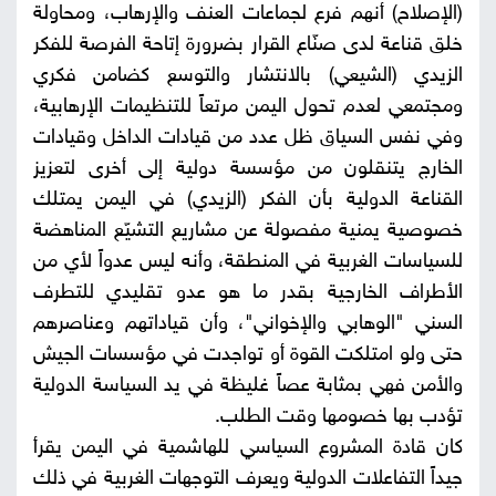
(الإصلاح) أنهم فرع لجماعات العنف والإرهاب، ومحاولة
خلق قناعة لدى صنّاع القرار بضرورة إتاحة الفرصة للفكر
الزيدي (الشيعي) بالانتشار والتوسع كضامن فكري
ومجتمعي لعدم تحول اليمن مرتعاً للتنظيمات الإرهابية،
وفي نفس السياق ظل عدد من قيادات الداخل وقيادات
الخارج يتنقلون من مؤسسة دولية إلى أخرى لتعزيز
القناعة الدولية بأن الفكر (الزيدي) في اليمن يمتلك
خصوصية يمنية مفصولة عن مشاريع التشيّع المناهضة
للسياسات الغربية في المنطقة، وأنه ليس عدواً لأي من
الأطراف الخارجية بقدر ما هو عدو تقليدي للتطرف
السني "الوهابي والإخواني"، وأن قياداتهم وعناصرهم
حتى ولو امتلكت القوة أو تواجدت في مؤسسات الجيش
والأمن فهي بمثابة عصاً غليظة في يد السياسة الدولية
تؤدب بها خصومها وقت الطلب.
كان قادة المشروع السياسي للهاشمية في اليمن يقرأ
جيداً التفاعلات الدولية ويعرف التوجهات الغربية في ذلك