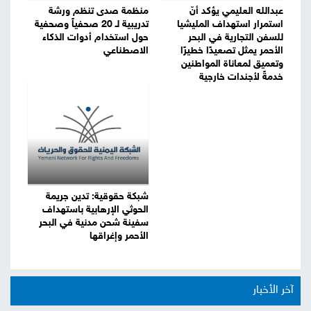
عبدالله العليمي يؤكد أنّ
منظمة صدى تنظم ورشة
استمرار استهداف المليشيا
تدريبية لـ 20 صحفياً وصحفية
للسفن التجارية في البحر
حول استخدام أدوات الذكاء
الأحمر يمثل تصعيدًا خطيرًا
الاصطناعي
وتعميق لمعاناة المواطنين
خدمةً لأجندات خارجية
شبكة حقوقية: تدين جريمة
الحوثي الإرهابية باستهداف
سفينة شحن مدنية في البحر
الأحمر وإغراقها
آخر الأخبار