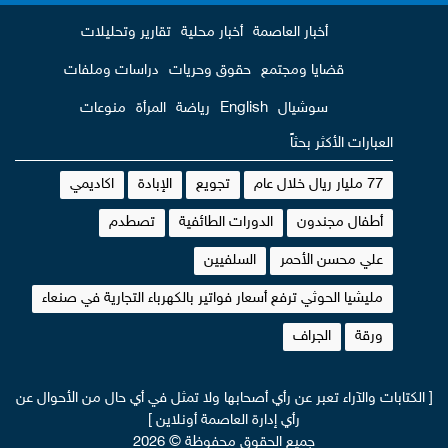
أخبار العاصمة
أخبار محلية
تقارير وتحليلات
قضايا ومجتمع
حقوق وحريات
دراسات وملفات
سوشيال
English
رياضة
المرأة
منوعات
العبارات الأكثر بحثاً
77 مليار ريال خلال عام
تجويع
الإبادة
اكاديمي
أطفال مجندون
الدورات الطائفية
تصطدم
علي محسن الأحمر
السلفيين
مليشيا الحوثي ترفع أسعار فواتير بالكهرباء التجارية في صنعاء
ورقة
الجراف
[ الكتابات والآراء تعبر عن رأي أصحابها ولا تمثل في أي حال من الأحوال عن
رأي إدارة العاصمة أونلاين ]
جميع الحقوق محفوظة © 2026