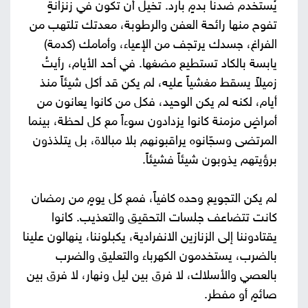
يُستخدم ضدنا بدمٍ بارد. تخيل أن تكون في زنزانةٍ
تفوح منها رائحة العفن والرطوبة، معدتك تلتهب من
الفراغ، جسدك يرتجف من الإعياء، وأمامك (كدمة)
يابسة بالكاد تستطيع مضغها. في أحد الأيام، رأيتُ
زميلاً يسقط مغشياً عليه، لم يكن قد أكل شيئاً منذ
أيام، لكنه لم يكن الوحيد، فكل من كانوا يعانون من
أمراضٍ مزمنة كانوا يزدادون سوءاً مع كل لحظة، بينما
المرتضى وسجّانوه يراقبونهم بلا مبالاة، بل يتلذذون
برؤيتهم يذوبون شيئاً فشيئاً.
لم يكن التجويع وحده كافياً، فمع كل يومٍ من رمضان
كانت تتضاعف جلسات التحقيق والتعذيب. كانوا
يقتادوننا إلى الزنازين الانفرادية، يكبلوننا، ينهالون علينا
بالضرب، يستخدمون الكهرباء والتعليق والضرب
بالعصي والأسلاك، لا فرق بين ليل ونهار، لا فرق بين
صائمٍ أو مفطر.