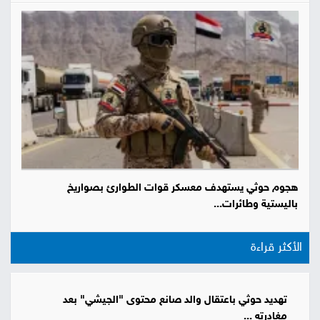
هجوم حوثي يستهدف معسكر قوات الطوارئ بصواريخ
باليستية وطائرات...
الأكثر قراءة
تهديد حوثي باعتقال والد صانع محتوى "الجيشي" بعد
مغادرته ...