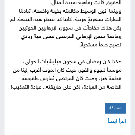
الحقوق كانت رفاهية بعيدة المنال.
وبينما أنهى الوسيط مكالمته بخيبة واضحة، تبادلنا
النظرات بسخريةٍ حزينة، كأننا كنا ننتظر هذه النتيجة. لم
يكن هناك مفاجآت في سجون الإرهابيين الحوثيين
وخاصة سجن الإرهابي المرتضى فحتى حبة زبادي
تصبح حلماً مستحيلاً.
هكذا كان رمضان في سجون ميليشيات الحوثي،
موسماً للجوع والقهر، حيث كان الموت أقرب إلينا من
قطعة خبز، وحيث كان المرتضى يُمارس طقوسه
الخاصة من العبادة، لكن على طريقته.. عبادة التعذيب!
مشاركة
اقرأ ايضاً