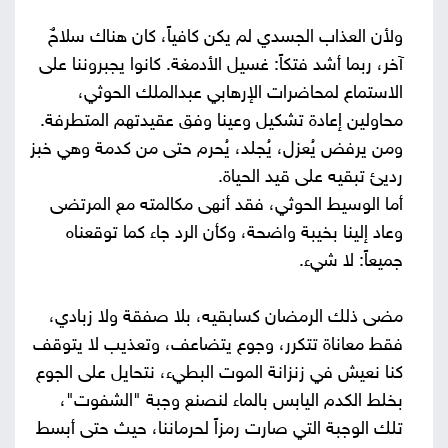
ولأن العذاب الجسدي لم يكن كافياً، كان هناك سلاحٌ
آخر، ربما أشد فتكاً: غسيل الأدمغة. كانوا يجبروننا على
الاستماع لمحاضرات الإرهابي عبدالملك الحوثي،
محاولين إعادة تشكيل وعينا وفق عقيدتهم المتطرفة.
ومن يرفض يُعزل، يُجلد، يُحرم حتى من كدمة وهي خبز
رديئ تبقيه على قيد الحياة.
أما الوسيط الحوثي، فقد أنهى مكالمته مع المرتضى
وعاد إلينا بخيبة واضحة، وكأن الرد جاء كما توقعناه
جميعاً: لا شيء.
مضى ذلك الرمضان كسابقيه، بلا صفقة ولا زبادي،
فقط معاناة تتكرر، وجوع يتضاعف، وتعذيب لا يتوقف
كنا نعيش في زنزانة الموت البطيء، نتحايل على الجوع
بخلط الكدم اليابس بالماء لنصنع وجبة "الشفوت"،
تلك الوجبة التي صارت رمزاً لحرماننا، حيث حتى أبسط