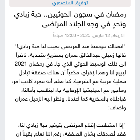
توفيق المنصوري
صور
رمضان في سجون الحوثيين.. حبة زبادي
وتحدٍ في وجه الجلاد المرتضى
من
الاربعاء, 12 مارس, 2025 - 12:03 صباحاً
نحن
إتصل
"اتحداك تتوسط عند المرتضى يجيب لنا حبة زبادي!"
بنا
قالها زميلي عبدالخالق عمران بسخريةٍ متحدية، ناظراً
البحث
إلى ذلك الوسيط الحوثي الذي جاء في رمضان 2021
ليبيع لنا وهم الإفراج، مدّعياً أن هناك صفقة تبادل
محلية قريبة مع الشرعية. كنا نعلم أنه مجرد كاذب آخر،
ومأجور مع الميليشيا الإرهابية جاء ليتلاعب بآمالنا،
فبادلناه بالسخرية كما اعتدنا. ونظر إليه الزميل عمران
وأضاف:
"إذا استطعت إقناع المرتضى بتوفير حبة زبادي لنا،
فقد نُصدقك بشأن الصفقة، رغم أننا نعلم يقيناً أن