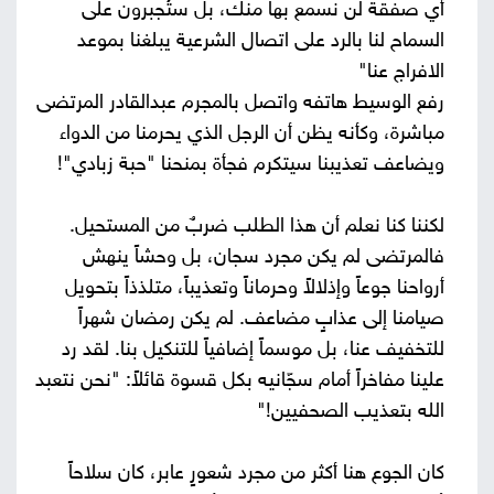
أي صفقة لن نسمع بها منك، بل ستُجبرون على
السماح لنا بالرد على اتصال الشرعية يبلغنا بموعد
الافراج عنا"
رفع الوسيط هاتفه واتصل بالمجرم عبدالقادر المرتضى
مباشرة، وكأنه يظن أن الرجل الذي يحرمنا من الدواء
ويضاعف تعذيبنا سيتكرم فجأة بمنحنا "حبة زبادي"!
لكننا كنا نعلم أن هذا الطلب ضربٌ من المستحيل.
فالمرتضى لم يكن مجرد سجان، بل وحشاً ينهش
أرواحنا جوعاً وإذلالاً وحرماناً وتعذيباً، متلذذاً بتحويل
صيامنا إلى عذابٍ مضاعف. لم يكن رمضان شهراً
للتخفيف عنا، بل موسماً إضافياً للتنكيل بنا. لقد رد
علينا مفاخراً أمام سجّانيه بكل قسوة قائلاً: "نحن نتعبد
الله بتعذيب الصحفيين!"
كان الجوع هنا أكثر من مجرد شعورٍ عابر، كان سلاحاً