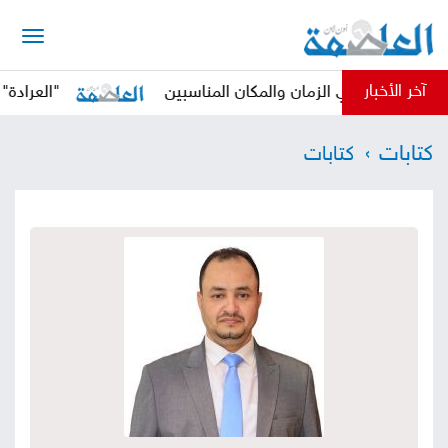
الرئيسية
آخر الأخبار
وثي في الزمان والمكان المناسبين
"العرادة" يدعو ال
أخبار
كتابات
كتابات
العاصمة
أخبار
محلية
تقارير
وتحليلات
حقوق
وحريات
سوشيال
كتابات
فيديوهات