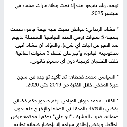
تهمة، ولم يفرجوا عنه إلا تحت وطأة غارات صنعاء في
سبتمبر 2025.
* هشام الزنداني: مواطن صبت عليه تهمة جاهزة قضت
بسجنه 5 سنوات (وهي المدة القياسية المفضلة لديهم
عند العجز عن إثبات أي شيء). والمؤلم أن هشام أنهى
محكوميته الجائرة، وأجبر على قضاء 3 سنوات إضافية
خلف القضبان كرهينة دون أي مسوغ قانوني.
* السياسي محمد قحطان: تم تأكيد تواجده في سجن
هبرة المخفي خلال الفترة من 2019 حتى 2020.
* الكاتب محمد دبوان المياحي: رغم صدور حكم قضائي
يقضي بالاكتفاء بالمدة التي قضاها والإفراج عنه بدون
ضمانة، ضرب المشرف "أبو علي" بحكم المحكمة عرض
الحائط، ورفض إطلاق سراحه إلا بإحضار ضمانة تجارية