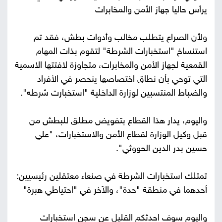
يرأس حاليا جهاز الأمن والمخابرات
ولأن الصراع يتطلب مخالب وأدوات بطش، فقد تم
استنساخ "استخبارات الشرطة" لتقوم بذات المهام
القمعية لجهاز الأمن والمخابرات، متجاوزة لافتتها الاسمية
التي توحي بأن نطاق اختصاصها ينحصر في الأفراد
والضباط المنتسبين لوزارة الداخلية "استخبارت شرطه".
واليوم، يدار هذا القطاع بتفويض مطلق للبطش من
قبل وكيل الوزارة لقطاع الأمن والاستخبارات، "علي
حسين بدر الدين الحووثي".
تمتلك استخبارات الشرطة في صنعاء معتقلين رئيسيين:
أحدهما في منطقة "حدة"، والآخر في "احتياطي هبرة"
واليوم سوف احدثكم القليل عن سجن استخبارات