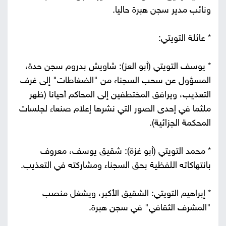
ونائب مدير سجن هبرة حاليا.
* عائلة التويتي:
* يوسف التويتي (أبو العز): شاويش بدروم سجن حدة،
المسؤول عن سحب السجناء من "الضغاطات" إلى غرف
التعذيب، ويرافق المختطفين إلى المحاكم أحيانا (ظهر
ملثما في إحدى الصور التي نشرها إعلام صنعاء لجلسات
المحكمة الجزائية).
* محمد التويتي (أبو غزة): شقيق يوسف، معروف
بانتهاكاته اللفظية بحق السجناء ومشاركته في التعذيب.
* إبراهيم التويتي: الشقيق الأكبر، ويشغل منصب
"المشرف الثقافي" في سجن هبرة.