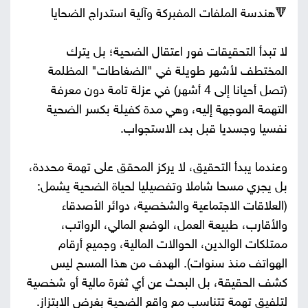
🔻هندسة الملفات المفبركة وآلية استدراج الضحايا
لا تبدأ التحقيقات فور اعتقال الضحية؛ بل يترك
المختطف لأشهر طويلة في "الضغاطات" المظلمة
(تصل أحيانا إلى 4 أشهر) في عزلة تامة دون معرفة
التهمة الموجهة إليه، وهي مدة كفيلة بكسر الضحية
نفسيا وجسديا قبل بدء الاستجواب.
وعندما يبدأ التحقيق، لا يركز المحقق على تهمة محددة،
بل يجري مسحا شاملا وتفصيليا لحياة الضحية يشمل:
(العلاقات الاجتماعية والشخصية، دوائر الأصدقاء
والأقارب، طبيعة العمل، الوضع المالي، الرواتب،
ممتلكات الوالدين، الحوالات المالية، وجميع أرقام
الهواتف منذ سنوات). الهدف من هذا المسح ليس
كشف الحقيقة، بل البحث عن أي ثغرة مالية أو شخصية
لتلفيق تهمة تتناسب مع واقع الضحية بغرض الابتزاز.