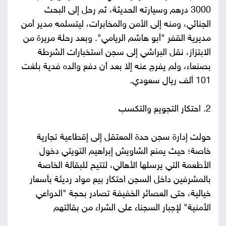
3000 درهم وسيارته الحديثة، ثم رحل إلى البحث
الجنائي، ومنه إلى الأمن والمخابرات، ليتسلمه مدير أمن
مديرية القفر "أبو هاشم الريامي". وبعد رحلة مريرة من
الابتزاز، نقل البراشي إلى سجن استخبارات الشرطة
بصنعاء، ولم يفرج عنه إلا بعد أن دفع والده فدية بلغت
101 ألف ريال سعودي.
2. احتكار التجويع والتكسب
حولت إدارة سجن حدة المعتقل إلى إقطاعية تجارية
خاصة؛ حيث يمنع الشاويش إبراهيم التويتي دخول
الأطعمة التي يرسلها الأهالي، لتتيح للبقالة الخاصة
بالمشرفين داخل السجن احتكار بيع مواد رديئة بأسعار
خيالية، حتى العصائر الخفيفة تصادر بحجة "الدواعي
الأمنية" لإجبار السجناء على الشراء من بقالتهم