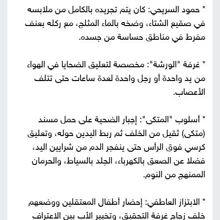
* حمود السريحي: كان يتم تجريده بالكامل من ملابسه
في صقيع الشتاء، وضخه بالماء المثلج، مع ركله بعنف
مفرط في مناطق حساسة من جسده.
* غرفة "الورشة": مخصصة لتعليق الضحايا في الهواء
من يد واحدة أو رجل واحدة لعدة ساعات حتى تتلف
الأعصاب.
* أسلوب "المتكى": إجبار الضحية على حمل مسند
(متكى) ثقيل من الخلف ثم ربط اليدين حوله، وتعليق
كرسي فوق الرأس حتى ينفجر الدم من شرايين اليد،
فضلا عن الصعق بالكهرباء، الجلد بالسياط، والحرمان
الممنهج من النوم.
* الابتزاز العاطفي: إحضار أطفال المعتقلين ووضعهم
خلف زجاج غرفة التحقيق، وتخيير الأب بين الاعتراف