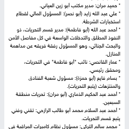
* حميد مران: مدير مكتب أبو زين العياني.
* علي عبد الله زايد (أبو نصر): المسؤول المالي لقطاع
استخبارات الشرطة.
* أحمد عبد الله (أبو فاطمة): مدير قسم التحريات، ذو
النفوذ المطلق والتدخلات الواسعة في كل مفاصل الأمن
والبحث الجنائي، وهو المسؤول رفقة فريقه عن مداهمة
المنازل.
* عمار القانصي: نائب "أبو فاطمة" في التحريات،
ومحقق رئيسي.
* بسام فايع (أبو حمزة): مسؤول شعبة الفنادق
والمنتزهات (يتبع التحريات).
* أحمد عبد الحكيم الذماري (أبو مران): تحريات منطقة
السبعين.
* أحمد عبد السلام محمد أبو طالب الرازحي: تقني وفني
يتبع قسم التحريات.
* محمد سالم التركي: مسؤول نظام كاميرات المراقبة في