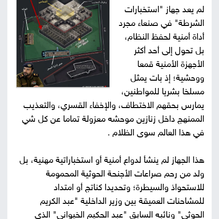
لم يعد جهاز "استخبارات
صور
الشرطة" في صنعاء مجرد
أداة أمنية لحفظ النظام،
من
بل تحول إلى أحد أكثر
نحن
الأجهزة الأمنية قمعا
إتصل
ووحشية؛ إذ بات يمثل
بنا
البحث
مسلخا بشريا للمواطنين،
يمارس بحقهم الاختطاف، والإخفاء القسري، والتعذيب
الممنهج داخل زنازين موحشه معزولة تماما عن كل شي
في هذا العالم سوى الظلام .
هذا الجهاز لم ينشأ لدواع أمنية أو استخباراتية مهنية، بل
ولد من رحم صراعات الأجنحة الحوثية المحمومة
للاستحواذ والسيطرة؛ وتحديدا كناتج أو امتداد
للمشاحنات العميقة بين وزير الداخلية "عبد الكريم
الحوثي" ونائبه السابق "عبد الحكيم الخيواني" الذي