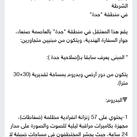
الشرطة
في منطقة "حدة"
يقع هذا المعتقل في منطقة "حدة" بالعاصمة صنعاء،
جوار السفارة الهندية، ويتكون من مبنيين متجاورين:
* المبنى يعرف سابقا بـ(إصلاحية حدة ):
يتكون من دور أرضي وبدروم بمساحة تقديرية (30×30
مترا).
🔻البدروم:
1-يحتوي على 57 زنزانة انفرادية مظلمة (ضغاطات)،
مجهزة بكاميرات مراقبة ليلية للصوت والصورة على مدار
24 ساعة، حيث يحشر المختطفون في مساحات ضيقة لا