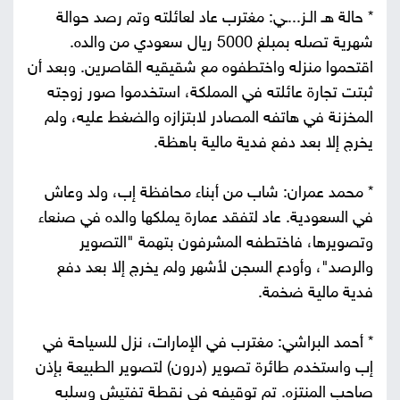
* حالة هـ الـز...ـي: مغترب عاد لعائلته وتم رصد حوالة
شهرية تصله بمبلغ 5000 ريال سعودي من والده.
اقتحموا منزله واختطفوه مع شقيقيه القاصرين. وبعد أن
ثبتت تجارة عائلته في المملكة، استخدموا صور زوجته
المخزنة في هاتفه المصادر لابتزازه والضغط عليه، ولم
يخرج إلا بعد دفع فدية مالية باهظة.
* محمد عمران: شاب من أبناء محافظة إب، ولد وعاش
في السعودية. عاد لتفقد عمارة يملكها والده في صنعاء
وتصويرها، فاختطفه المشرفون بتهمة "التصوير
والرصد"، وأودع السجن لأشهر ولم يخرج إلا بعد دفع
فدية مالية ضخمة.
* أحمد البراشي: مغترب في الإمارات، نزل للسياحة في
إب واستخدم طائرة تصوير (درون) لتصوير الطبيعة بإذن
صاحب المنتزه. تم توقيفه في نقطة تفتيش وسلبه