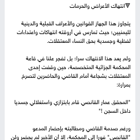
🔻انتهاك الأعراض والحرمات
يتجاوز هذا الجهاز القوانين والأعراف القبلية والدينية
لليمنيين؛ حيث تمارس في أروقته انتهاكات واعتداءات
لفظية وجسدية بحق النساء المعتقلات.
ولم يعد هذا الانتهاك سرا؛ بل تفجر علنا في قاعة
المحكمة الجزائية المتخصصة، حين وقفت إحدى
المعتقلات بشجاعة أمام القاضي والحاضرين لتصرخ
بمرارة:
"المحقق عمار القانصي قام بابتزازي واستغلالي جسديا
داخل السجن !"
ورغم صدمة القاضي ومطالبته بإحضار المدعو
"القانصي" فورا إلى المحكمة، إلا أن الأخير لم يحضر ولن