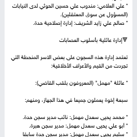
* علي العلامي: مندوب علي حسين الحوثي لدى النيابات
(المسؤول عن سوق المعتقلين).
* صالح علي زايد الشريف: إدارة إصلاحية حدة.
🔻إدارة عائلية بأسلوب العصابات
تعتمد إدارة هذه السجون على بعض الاسر المنحطة التي
تجردت من القيم والأعراف الأخلاقية:
* عائلة "مهمل" (المعروفون بلقب القاضي):
سبعة إخوة يعملون جميعا في هذا الجهاز، ومنهم:
* محمد يحيى سعدل مهمل: نائب مدير سجن حدة.
* أبو علي يحيى سعدل مهمل: مدير سجن هبرة.
* سليم يحيى سعدل مهمل: مدير سجن حدة سابقا