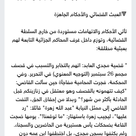
🔻العبث القضائي والأحكام الجاهزة
تأتي الأحكام والاتهامات مستوردة من خارج السلطة
القضائية، وتوزع داخل غرف المحاكم الجزائية التابعة لهم
بعبثية مطلقة:
* قضية مجدي العابد: اتهم بالتخابر والتسبب في قصف
مجمع 26 سبتمبر (التوجيه المعنوي) في التحرير. وفي
المحكمة، فجرت المحامية مفاجأة حين سألت القاضي:
"كيف تتهمونه بالقصف وهو معتقل في زنازينكم قبل
الحادثة بأكثر من شهر؟" وبدلا من إحقاق الحق، التفت
القاضي إلى ممثل النيابة "عبد الله زهرة" قائلا: "رد
عليها"، ليجيب زهرة باستهتار: "ما توقعنا!". يومها ضجت
القاعة بضحكات يأس هستيرية من الحاضرين والسجناء.
ولم يكتفوا بسجن مجدي، بل اختطفوا ابن عمه دون