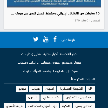
10 سنوات من التغلغل الإيراني ومخطط فصل اليمن عن هويته ...
الخميس, 01 يناير, 1970
تابعنا على
أخبار العاصمة
أخبار محلية
تقارير وتحليلات
قضايا ومجتمع
حقوق وحريات
دراسات وملفات
سوشيال
English
رياضة
المرأة
منوعات
العبارات الأكثر بحثاً
sP
الشرطة العسكرية
افتهان
فتيات
تجويع
صحفيون مختطفون
عقاب جماعي
الزبيري
صحفي يمني
النكبة
نهب أموال المختطف
هيئة الأسرى