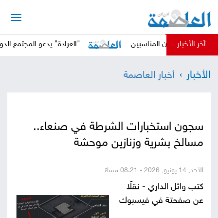
الرئيسية
آخر الأخبار
ن المناسبين
"العرادة" يدعو المجتمع الدولي إلى اتخاذ خ
أخبار
الأخبار
أخبار العاصمة
العاصمة
أخبار
محلية
تقارير
سجون استخبارات الشرطة في صنعاء..
وتحليلات
حقوق
مسالخ بشرية وزنازين موحشة
وحريات
سوشيال
الأحد, 14 يونيو, 2026 - 08:21 مساءً
كتابات
كتب وائل الداري - نقلًا
عن صفحتة في فيسبوك
فيديوهات