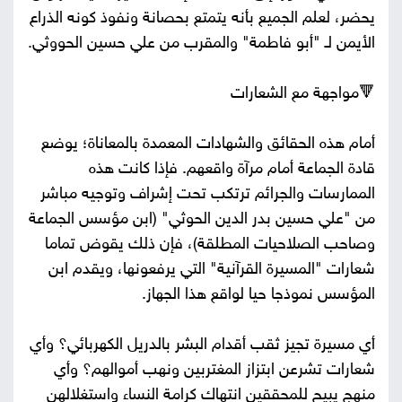
يحضر، لعلم الجميع بأنه يتمتع بحصانة ونفوذ كونه الذراع
الأيمن لـ "أبو فاطمة" والمقرب من علي حسين الحووثي.
🔻مواجهة مع الشعارات
أمام هذه الحقائق والشهادات المعمدة بالمعاناة؛ يوضع
قادة الجماعة أمام مرآة واقعهم. فإذا كانت هذه
الممارسات والجرائم ترتكب تحت إشراف وتوجيه مباشر
من "علي حسين بدر الدين الحوثي" (ابن مؤسس الجماعة
وصاحب الصلاحيات المطلقة)، فإن ذلك يقوض تماما
شعارات "المسيرة القرآنية" التي يرفعونها، ويقدم ابن
المؤسس نموذجا حيا لواقع هذا الجهاز.
أي مسيرة تجيز ثقب أقدام البشر بالدريل الكهربائي؟ وأي
شعارات تشرعن ابتزاز المغتربين ونهب أموالهم؟ وأي
منهج يبيح للمحققين انتهاك كرامة النساء واستغلالهن