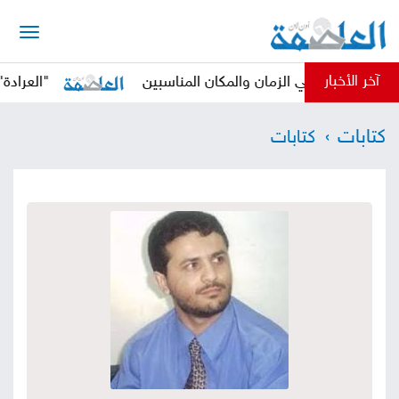
الرئيسية
آخر الأخبار
حوثي في الزمان والمكان المناسبين
"العرادة" يدعو ا
أخبار
كتابات
كتابات
العاصمة
أخبار
محلية
تقارير
وتحليلات
حقوق
وحريات
سوشيال
كتابات
فيديوهات