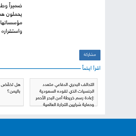
ضميراً وطني
يحملون هماً
مؤسساتها ا
واستقراره و
مشاركة
اقرأ ايضاً
التحالف البحري الدفاعي متعدد
هل تخفّض و
الجنسيات الذي تقوده السعودية
باليمن؟
:إعادة رسم خريطة أمن البحر الأحمر
وحماية شرايين التجارة العالمية