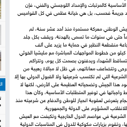
الأساسية كالمرتبات والإمداد اللوجستي والفني، فإن
د جريمةً فحسب، بل هي خيانة عظمى في كل القواميس
ش الوطني معركة مستمرة منذ أحد عشر سنة، لم
اً حتى في سنوات ما تسمى بالهدنة، ويقف بكل جلد
ة منقطعة النظير في حماية ما يزيد على ألف
يلو من خطوط المواجهات المباشرة مع مليشيا الخوثي
 يتساقط الشهداء ويدفنون بصمت كل يوم، وتتراكم
حى وتتضاعف معاناتهم، في ظل لا مبالاة رهيبة من
لشرعية التي لم تكتسب شرعيتها ولا القبول الدولي بها إلا
ال
هذا الجيش وتضحياته العظيمة على الأرض، لكنها لا
 واجباتها في توفير المتطلبات الأساسية، وكأن هذا
ت
اع يتعرض لعقوبة انحياز للوطن والدفاع عن شرعيته منذ
م
لانقلاب المشؤوم على الدولة والجمهورية.
 الشرعية في عواصم الدول الخارجية وتكيفت مع العيش
م
ا، وتقوم بزيارات مكوكية للدول في المناسبات الدولية