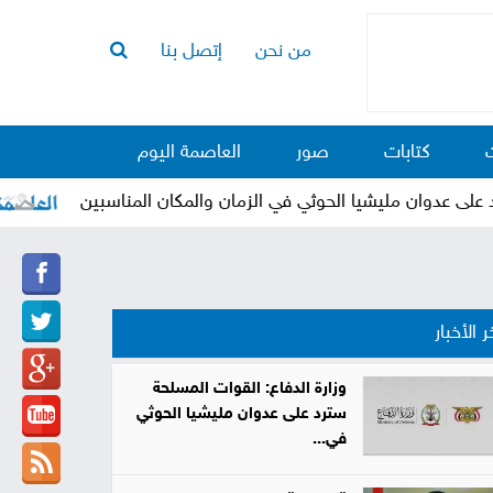
من نحن
إتصل بنا
الرئيسية
أخبار
كتابات
صور
العاصمة اليوم
العاصمة
أخبار
 عدوان مليشيا الحوثي في الزمان والمكان المناسبين
"ا
محلية
تقارير
وتحليلات
حقوق
ر الأخبار
وحريات
سوشيال
وزارة الدفاع: القوات المسلحة
سترد على عدوان مليشيا الحوثي
كتابات
في...
فيديوهات