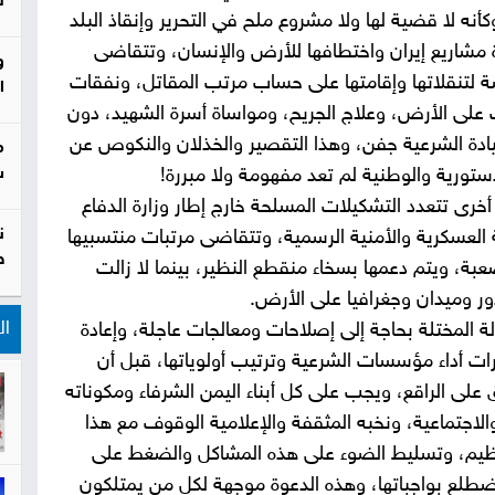
ل
وكأنه لا قضية لها ولا مشروع ملح في التحرير وإنقاذ البلد
شاريع إيران واختطافها للأرض والإنسان، وتتقاضى
و
ة لتنقلاتها وإقامتها على حساب مرتب المقاتل، ونفقات
ا
لى الأرض، وعلاج الجريح، ومواساة أسرة الشهيد، دون
ادة الشرعية جفن، وهذا التقصير والخذلان والنكوص عن
م
دستورية والوطنية لم تعد مفهومة ولا مبررة!
س
أخرى تتعدد التشكيلات المسلحة خارج إطار وزارة الدفاع
ن
لعسكرية والأمنية الرسمية، وتتقاضى مرتبات منتسبيها
ص
عبة، ويتم دعمها بسخاء منقطع النظير، بينما لا زالت
ور وميدان وجغرافيا على الأرض.
ال
لة المختلة بحاجة إلى إصلاحات ومعالجات عاجلة، وإعادة
 أداء مؤسسات الشرعية وترتيب أولوياتها، قبل أن
 على الراقع، ويجب على كل أبناء اليمن الشرفاء ومكوناته
الاجتماعية، ونخبه المثقفة والإعلامية الوقوف مع هذا
ظيم، وتسليط الضوء على هذه المشاكل والضغط على
ضطلع بواجباتها، وهذه الدعوة موجهة لكل من يمتلكون