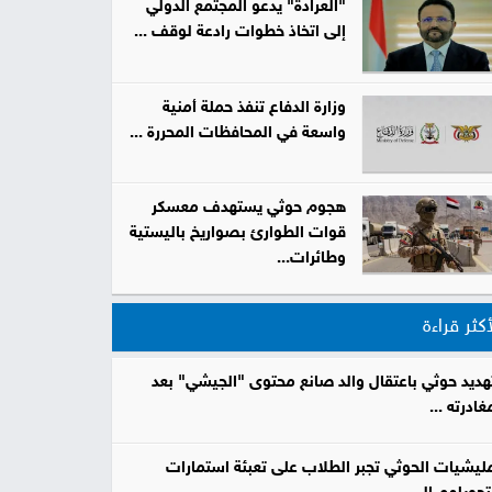
"العرادة" يدعو المجتمع الدولي
إلى اتخاذ خطوات رادعة لوقف ...
صور
من
وزارة الدفاع تنفذ حملة أمنية
واسعة في المحافظات المحررة ...
نحن
إتصل
بنا
البحث
هجوم حوثي يستهدف معسكر
قوات الطوارئ بصواريخ باليستية
وطائرات...
أكثر قراءة
هديد حوثي باعتقال والد صانع محتوى "الجيشي" بعد
غادرته ...
ليشيات الحوثي تجبر الطلاب على تعبئة استمارات