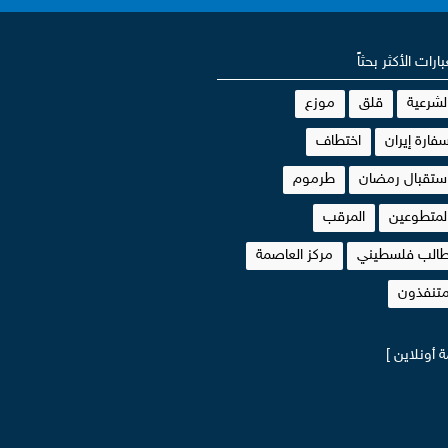
بارات الأكثر بحثاً
لشرعية
قلق
موزع
فارة إيران
اختطاف
ستقبال رمضان
طرموم
لمتطوعين
المرقب
الب فلسطيني
مركز العاصمة
تنفذون
 أونلاين ]