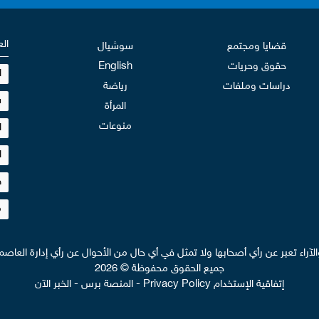
الع
قضايا ومجتمع
سوشيال
حقوق وحريات
English
ا
دراسات وملفات
رياضة
س
المرأة
منوعات
ا
ا
ط
م
والآراء تعبر عن رأي أصحابها ولا تمثل في أي حال من الأحوال عن رأي إدارة العاصمة
جميع الحقوق محفوظة © 2026
إتفاقية الإستخدام Privacy Policy
-
المنصة برس
-
الخبر الآن