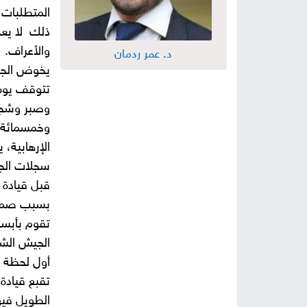
المتطلبات 
ذلك لا يع
والأعراف.
د. عمر ردمان
يخوض الجي
تتوقف يوم
وصبر وشجاع
وخمسمائة ك
الإرهابية،
سجلات الجر
قبل قيادة ا
بسبب صمود 
تقوم بأبسط
الجيش الشج
أول لحظة ل
تقبع قيادة
الطويل فيه