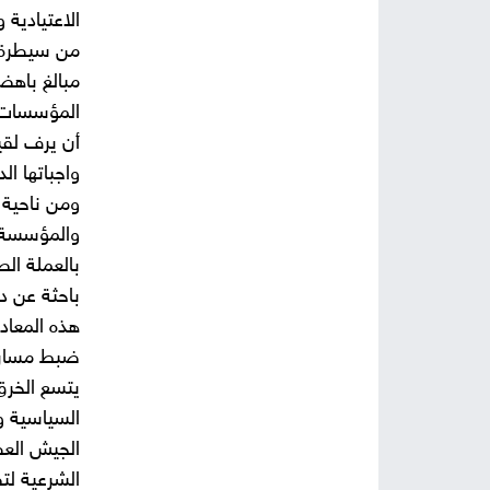
الاعتيادية 
من سيطرة م
مبالغ باهض
المؤسسات ع
أن يرف لقي
واجباتها ال
ومن ناحية 
والمؤسسة ا
بالعملة الص
باحثة عن د
هذه المعاد
ضبط مسارات
يتسع الخرق
السياسية و
الجيش الع
الشرعية لت