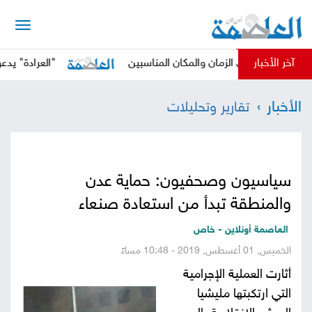
الرئيسية
آخر الأخبار
وثي في الزمان والمكان المناسبين
"العرادة" يدعو المجتم
أخبار
الأخبار
تقارير وتحليلات
العاصمة
أخبار
محلية
تقارير
سياسيون وصحفيون: حماية عدن
وتحليلات
حقوق
والمنطقة تبدأ من استعادة صنعاء
وحريات
سوشيال
العاصمة أونلاين - خاص
الخميس, 01 أغسطس, 2019 - 10:48 مساءً
كتابات
أثارت العملية الإجرامية
التي ارتكبتها مليشيا
فيديوهات