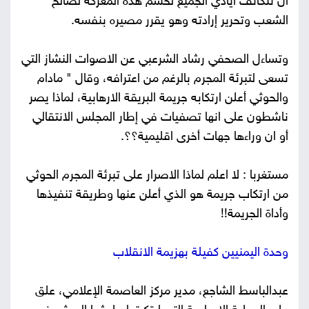
أن تتكاتف ايادي الجميع لحسم هذه المعركة لصالح
الشعب وتحرير إرادته وهو يقرر مصيره بنفسه.
وتساءل الصحفي رشاد الشرعبي عن الاصوات النشاز التي
تسعى لتبرئة المجرم بالرغم من اعترافه، وقال " مادام
والحوثي أعلن ارتكابه جريمة البريقة الارهابية، لماذا يصر
ناشطون على انها تصفيات في إطار المجلس الانتقالي
أو ان وراءها جهات أخرى اقليمية؟؟.
مستغربا : لا اعلم لماذا الاصرار على تبرئة المجرم الحوثي
من ارتكاب جريمة هو الذي أعلن عنها وطريقة تنفيذها
وأداة الجريمة!!
وحدة اليمنيين كفيلة بهزيمة الانقلاب
عبدالباسط الشاجع، مدير مركز العاصمة الإعلامي، علق