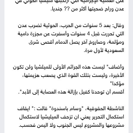
على العملية الإجرامية التي ارتكبتها مليشيا الحوثي في
عدن وراح ضحيتها أكثر من ?? جنديا.
وقال: بعد 5 سنوات من الحرب، الحوثية تضرب عدن
التي تحررت قبل 4 سنوات وأسفرت عن مجزرة دامية
ومؤلمة، وصاروخ آخر يصل الدمام أقصى شرق
السعودية لأول مرة.
وأضاف" ليست هذه الجرائم الأولى للميلشيا ولن تكون
الأخيرة، وليست بتلك القوة الذي يصعب هزيمتها،
مؤكدا"
أقسم أن توحدنا كفيل بإزالة هذه العصابة إلى الأبد".
الناشطة الحقوقية، "وسام باسندوة" قالت :" ايقاف
استكمال التحرير يعني ان تزحف الميليشيا لاستكمال
مشروعها والمشروع ليس الجنوب ولا اليمن فحسب.