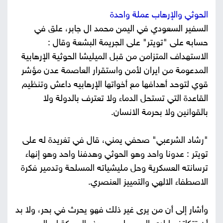
الحوثي والإرهاب عملة واحدة
السفير السعودي في اليمن محمد ال جابر، علق في
حسابه على "تويتر" على الجريمة البشعة وقال :
الاستهداف المتزامن من قبل الميليشا الحوثية الإرهابية
المدعومة من ايران لأمن واستقرار العاصمة عدن مؤشر
قوي لتوحد أهدافها مع أخواتها الإرهابيه داعش وتنظيم
القاعدة التي تستحل الدماء ولا تعترف بالدولة ولا
بالقوانين ولا بحرمة الانسان.
"رشاد الشرعبي" صحفي يمني، قال في تغريدة له على
تويتر : عدونا واحد وهو الحوثي وهدفنا واحد وهو إنهاء
ترسانته العسكرية وحل مليشياته المسلحة وتدمير فكرة
الاصطفاء الالهي والتمييز العنصري.
وأشار إلى أن من يرى غير ذلك فهو يحرث في بحر، ولا بد