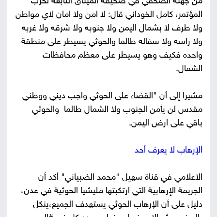
من جهته الصحفي في صحيفة الميثاق التابعة لحزب
المؤتمر، كامل الخوداني قال: لا امن ولا امان لاي مواطن
ولا طرف لا بشمال اليمن ولا جنوبه ولا شرقه ولا غربه
ولا راسه ولا سفاله طالما والحوثي يسيطر على منطقة
واحده فكيف وهو يسيطر على معظم محافظات
الشمال.
مشيرا إلى أن "القضاء على الحوثي واجب ديني ووطني
مقدس لن يأمن الجنوب ولا الشمال طالما والحوثي
باقي على ارض اليمن.
الإرهاب لا يعرف أحد
الاعلامي في قناة سهيل "محمد الضبياني" أكد أن
الجريمة الإرهابية التي ارتكبتها مليشيا الحوثية في عدن،
دليل على أن الإرهاب الحوثي يستهدف الجميع،ينكل