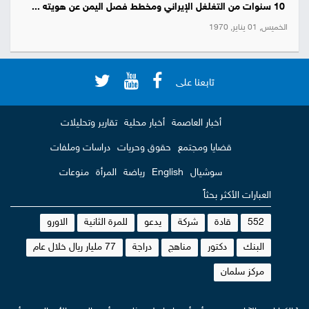
10 سنوات من التغلغل الإيراني ومخطط فصل اليمن عن هويته ...
الخميس, 01 يناير, 1970
تابعنا على
أخبار العاصمة
أخبار محلية
تقارير وتحليلات
قضايا ومجتمع
حقوق وحريات
دراسات وملفات
سوشيال
English
رياضة
المرأة
منوعات
العبارات الأكثر بحثاً
552
قادة
شركة
يدعو
للمرة الثانية
الاورو
البنك
دكتور
مناهج
دراجة
77 مليار ريال خلال عام
مركز سلمان