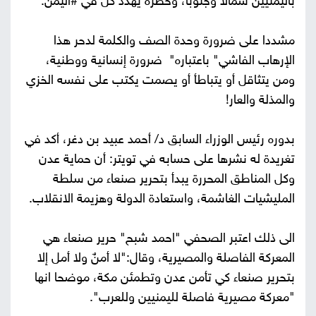
باليمنيين شمالا وجنوبا، وخطره يهدد كل في #اليمن.
مشددا على ضرورة وحدة الصف والكلمة لدحر هذا
الإرهاب الفاشي" باعتباره" ضرورة إنسانية ووطنية،
ومن يتثاقل أو يتباطأ أو يصمت يكتب على نفسه الخزي
والمذلة والعار!
بدوره رئيس الوزراء السابق د/ أحمد عبيد بن دغر، أكد في
تغريدة له نشرها على حسابه في تويتر: أن حماية عدن
وكل المناطق المحررة يبدأ بتحرير صنعاء من سلطة
المليشيات الغاشمة، واستعادة الدولة وهزيمة الانقلاب.
الى ذلك اعتبر الصحفي "احمد شبح" حرير صنعاء هي
المعركة الفاصلة والمصيرية، وقال:"لا أمنٌ ولا أمل إلا
بتحرير صنعاء كي تأمن عدن وتطمئن مكة، موضحا انها
"معركة مصيرية فاصلة لليمنيين وللعرب".