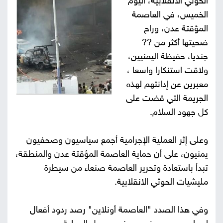
الحوثي الانقلابية، اليوم
الخميس، في العاصمة
صور
المؤقتة عدن، وراح
من
ضحيتها أكثر من ??
جنديا، حفيظة اليمنيين،
نحن
إتصل
ولاقت استنكارا واسعا ،
معبرين عن إدانتهم لهذه
بنا
البحث
الجريمة التي قضت على
كل جهود السلام.
وعلى إثر العملية الإجرامية أجمع سياسيون وصحفيون
يمنيون، على أن حماية العاصمة المؤقتة عدن والمنطقة،
تبدأ باستعادة وتحرير العاصمة صنعاء من سيطرة
مليشيات الحوثي الانقلابية.
وفي هذا الصدد "العاصمة أونلاين" رصد ردود أفعال