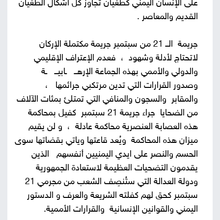
على الإنسان اليمني كطغيان تجاوز كل أشكال الطغيان
القديم والمعاصر .
جريمة الــ 21 من سبتمبر جريمة مكتملة الإركان
لاتحتاج لأدلة وشهود ، فعدم الإعتراف الإقليمي
والدولي والأممي بهذه الجماعة الإرهــ ـابيــ ـة
وصدور القرارات التي تدين مرتكبي جرائمها ،
والمقابر والسجون والمنافي التي تمتلئ بمئات الآلاف
من الضحايا جراء جريمة 21 سبتمبر كفيل بمحاكمة
هذه العصابة العنصرية محاكمة عادلة ، و لن يقيم
ميزان هذه المحاكمة ويُعد قاعتها وياتي بقضاتها سوى
الحسم والنصر على ايدي اليمنيين أنفسهم الذين
يقدمون التضحيات العظيمة لاستعادة الجمهورية
ودولة العدالة التي ستُنصِف الشعب من مجرمي 21
سبتمبر كحق لهم كفلته الشريعة والعرف و الدستور
اليمني والقوانين الإنسانية والقرارات الأممية.