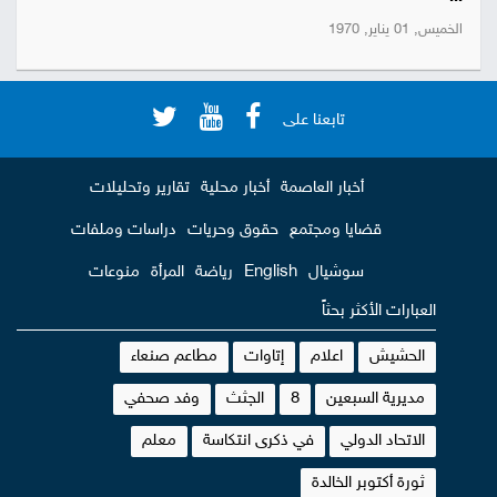
الخميس, 01 يناير, 1970
تابعنا على
أخبار العاصمة
أخبار محلية
تقارير وتحليلات
قضايا ومجتمع
حقوق وحريات
دراسات وملفات
سوشيال
English
رياضة
المرأة
منوعات
العبارات الأكثر بحثاً
الحشيش
اعلام
إتاوات
مطاعم صنعاء
مديرية السبعين
8
الجثث
وفد صحفي
الاتحاد الدولي
في ذكرى انتكاسة
معلم
ثورة أكتوبر الخالدة