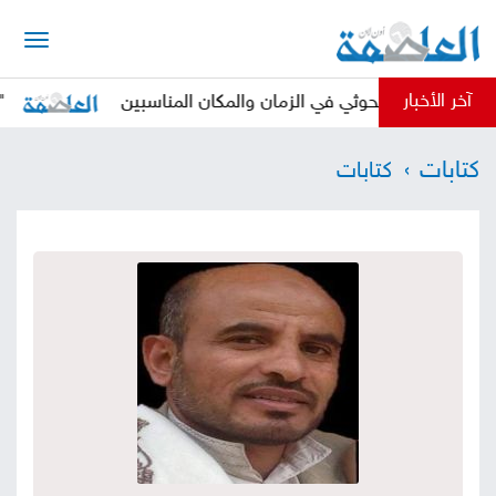
الرئيسية
آخر الأخبار
مليشيا الحوثي في الزمان والمكان المناسبين
"العراد
أخبار
كتابات
كتابات
العاصمة
أخبار
محلية
تقارير
وتحليلات
حقوق
وحريات
سوشيال
كتابات
فيديوهات