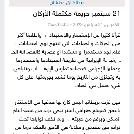
عبدالخالق عطشان
صور
21 سبتمبر جريمة مكتملة الأركان
من
الخميس, 21 سبتمبر, 2023 - 04:04 مساءً
قرأنا كثيرا عن الإستعمار والإستبداد ، واطلعنا أكثر
نحن
إتصل
على الحركات والجماعات التي تنتهج نهج العصابات ،
بنا
فلم نجد مستعمرا او مستبدا أو عصابة كالعصـ ابة الحـ
البحث
ـ وثيـ ـة الإيرانية في طريقة استبدادها واستعمارها
وعملها الإجرامي كعصابة تمارس الإرهـ ـاب وتتباهى
به وتجتزئ من التاريخ يوما تشيد بجريمتها على كل
شيء جميل في الحياة.
حين غزت بريطانيا اليمن كان لها هدفها في الاستئثار
باليمن كموقع جغرافي استراتيجي يزيد من قيمة التاج
الملكي ويرفع من هيبته ، ولم تخف نواياها تحت
ذرائع حق مقدس وسلالة هي الأحق بالحكم دونا عن