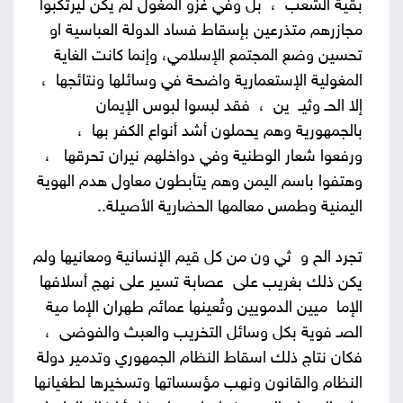
بقية الشعب ، بل وفي غزو المغول لم يكن ليرتكبوا
مجازرهم متذرعين بإسقاط فساد الدولة العباسية او
تحسين وضع المجتمع الإسلامي، وإنما كانت الغاية
المغولية الإستعمارية واضحة في وسائلها ونتائجها ،
إلا الحـ وثيـ ين ، فقد لبسوا لبوس الإيمان
بالجمهورية وهم يحملون أشد أنواع الكفر بها ،
ورفعوا شعار الوطنية وفي دواخلهم نيران تحرقها ،
وهتفوا باسم اليمن وهم يتأبطون معاول هدم الهوية
اليمنية وطمس معالمها الحضارية الأصيلة..
تجرد الح و ثي ون من كل قيم الإنسانية ومعانيها ولم
يكن ذلك بغريب على عصابة تسير على نهج أسلافها
الإما ميين الدمويين وتُعينها عمائم طهران الإما مية
الصـ فوية بكل وسائل التخريب والعبث والفوضى ،
فكان نتاج ذلك اسقاط النظام الجمهوري وتدمير دولة
النظام والقانون ونهب مؤسساتها وتسخيرها لطغيانها