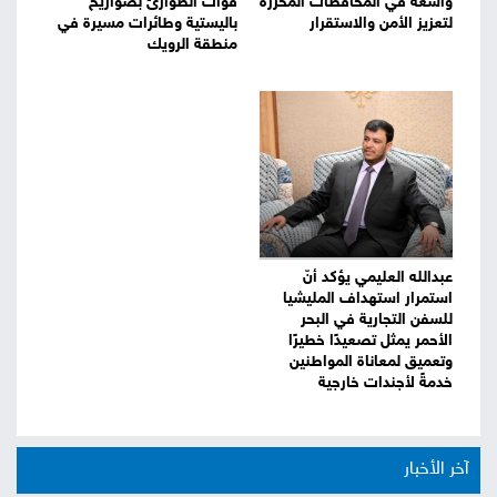
واسعة في المحافظات المحررة
قوات الطوارئ بصواريخ
لتعزيز الأمن والاستقرار
باليستية وطائرات مسيرة في
منطقة الرويك
عبدالله العليمي يؤكد أنّ
استمرار استهداف المليشيا
للسفن التجارية في البحر
الأحمر يمثل تصعيدًا خطيرًا
وتعميق لمعاناة المواطنين
خدمةً لأجندات خارجية
آخر الأخبار