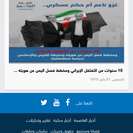
10 سنوات من التغلغل الإيراني ومخطط فصل اليمن عن هويته ...
الخميس, 01 يناير, 1970
تابعنا على
أخبار العاصمة
أخبار محلية
تقارير وتحليلات
قضايا ومجتمع
حقوق وحريات
دراسات وملفات