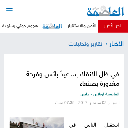
الرئيسية
آخر الأخبار
عزيز الأمن والاستقرار
هجوم حوثي يستهدف معسكر قوات ا
أخبار
الأخبار
تقارير وتحليلات
العاصمة
أخبار
محلية
تقارير
في ظل الانقلاب.. عيدٌ بائس وفرحة
وتحليلات
حقوق
مغدورة بصنعاء
وحريات
سوشيال
العاصمة اونلاين - خاص
السبت, 02 سبتمبر, 2017 - 07:35 مساءً
كتابات
فيديوهات
استقبل الناس في