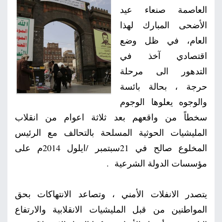
العاصمة صنعاء عيد
صور
الأضحى المبارك لهذا
العام، في ظل وضع
من
اقتصادي آخذ في
نحن
إتصل
التدهور الى مرحلة
حرجة ، بحالة بائسة
بنا
البحث
والوجوه يعلوها الوجوم
سخطاً من واقعهم بعد ثلاثة اعوام من انقلاب
المليشيات الحوثية المسلحة بالتحالف مع الرئيس
المخلوع صالح في 21سبتمبر /ايلول 2014م على
مؤسسات الدولة الشرعية .
يتصدر الانفلات الأمني ، وتصاعد الانتهاكات بحق
المواطنين من قبل المليشيات الانقلابية والارتفاع