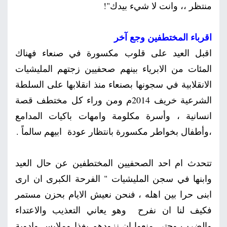
منتظر ،، وانت لا شيء بيدك"!
اقرباء المختطفين وجع آخر
اقبل العيد على قلوب مكسورة في صنعاء فهناك
المئات من الابرياء بينهم صحفيين زجتهم المليشيات
الانقلابية في سجونها بصنعاء منذ انقلابها على السلطة
الشرعية خريف 2014م ومن وراء كل مختطف قصة
انسانية ، وأسرة مكلومة وامهات باكيات المدامع
،وأطفال بخواطر مكسورة بانتظار عودة ابيهم سالماً .
تتحدث ام احد الصحفيين المختطفين عن حال العيد
وابنها في سجن المليشيات " الفرحة الكبرى ان ارى
ابنى حرا بين اهله ، فنحن نعيش الايام بحزن مستمر
فكيف لنا ان نفرح وهو يعاني التعذيب والاعتداء
والضرب وحتى منعوا ان نزودهم بغذا وملابس وادوية