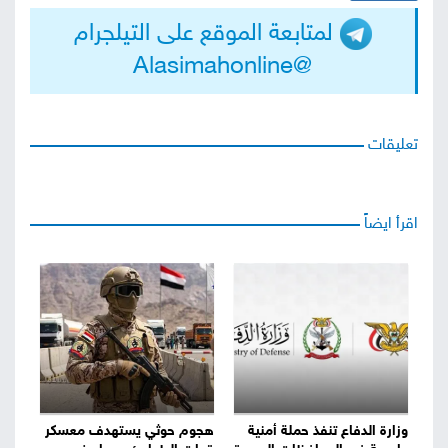
لمتابعة الموقع على التيلجرام
@Alasimahonline
تعليقات
اقرأ ايضاً
وزارة الدفاع تنفذ حملة أمنية
هجوم حوثي يستهدف معسكر