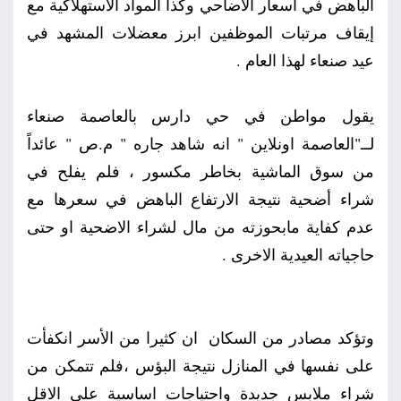
الباهض في أسعار الأضاحي وكذا المواد الاستهلاكية مع
إيقاف مرتبات الموظفين ابرز معضلات المشهد في
عيد صنعاء لهذا العام .
يقول مواطن في حي دارس بالعاصمة صنعاء
لــ"العاصمة اونلاين " انه شاهد جاره " م.ص " عائداً
من سوق الماشية بخاطر مكسور ، فلم يفلح في
شراء أضحية نتيجة الارتفاع الباهض في سعرها مع
عدم كفاية مابحوزته من مال لشراء الاضحية او حتى
حاجياته العيدية الاخرى .
وتؤكد مصادر من السكان ان كثيرا من الأسر انكفأت
على نفسها في المنازل نتيجة البؤس ،فلم تتمكن من
شراء ملابس جديدة واحتياجات اساسية على الاقل