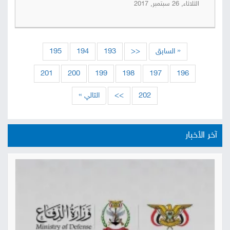
الثلاثاء, 26 سبتمبر, 2017
« السابق
<<
193
194
195
201
200
199
198
197
196
202
>>
التالي »
آخر الأخبار