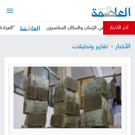
الرئيسية
آخر الأخبار
حوثي في الزمان والمكان المناسبين
"العرادة" يدعو ا
أخبار
الأخبار
تقارير وتحليلات
العاصمة
أخبار
محلية
تقارير
وتحليلات
حقوق
وحريات
سوشيال
كتابات
فيديوهات