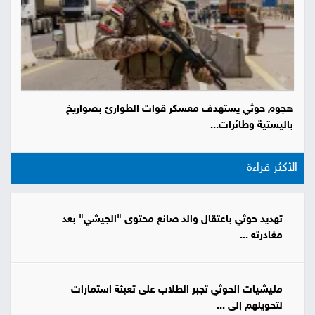
هجوم حوثي يستهدف معسكر قوات الطوارئ بصواريخ
باليستية وطائرات...
الأكثر قراءة
تهديد حوثي باعتقال والد صانع محتوى "الجيشي" بعد
مغادرته ...
مليشيات الحوثي تجبر الطلاب على تعبئة استمارات
لتحويلهم إلى ...