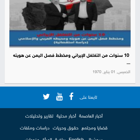
10 سنوات من التغلغل الإيراني ومخطط فصل اليمن عن هويته
...
الخميس, 01 يناير, 1970
تابعنا على
أخبار العاصمة
أخبار محلية
تقارير وتحليلات
قضايا ومجتمع
حقوق وحريات
دراسات وملفات