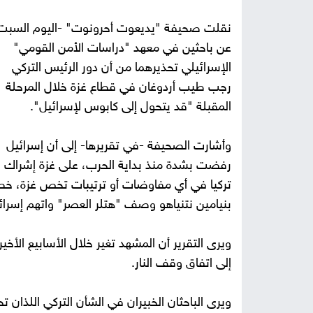
نقلت صحيفة "يديعوت أحرونوت" -اليوم السبت
عن باحثين في معهد "دراسات الأمن القومي"
الإسرائيلي تحذيرهما من أن دور الرئيس التركي
رجب طيب أردوغان في قطاع غزة خلال المرحلة
المقبلة "قد يتحول إلى كابوس لإسرائيل".
وأشارت الصحيفة -في تقريرها- إلى أن إسرائيل
رفضت بشدة منذ بداية الحرب، على غزة إشراك
تركيا في أي مفاوضات أو ترتيبات تخص غزة، خصو
بنيامين نتنياهو وصف "هتلر العصر" واتهم إسرائيل
ويرى التقرير أن المشهد تغير خلال الأسابيع الأخ
إلى اتفاق وقف النار.
ويرى الباحثان الخبيران في الشأن التركي اللذان 