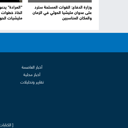
وزارة الدفاع: القوات المسلحة سترد
"العرادة" يدعو
على عدوان مليشيا الحوثي في الزمان
اتخاذ خطوات ر
والمكان المناسبين
مليشيات الحو
أخبار العاصمة
أخبار محلية
تقارير وتحليلات
[ الكتابا