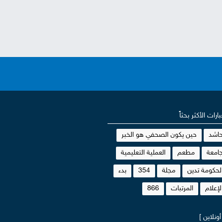
بارات الأكثر بحثاً
اشد
حين يكون الصحفي هو الخبر
امعة
مطعم
العملية التعليمية
لحكومة تدين
مجلة
354
بدء
لإعلام
المرتبات
866
ونلاين ]