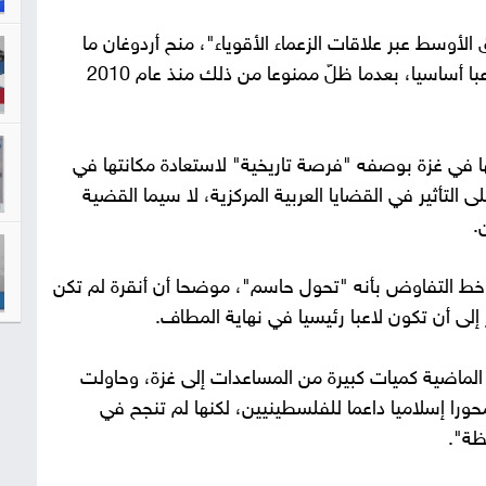
الأوسط عبر علاقات الزعماء الأقوياء"، منح أردوغان ما
يريده منذ زمن: شرعية العودة إلى غزة بوصفه لاعبا أساسيا، بعدما ظلّ ممنوعا من ذلك منذ عام 2010
 في غزة بوصفه "فرصة تاريخية" لاستعادة مكانتها في
التأثير في القضايا العربية المركزية، لا سيما القضية
.
 خط التفاوض بأنه "تحول حاسم"، موضحا أن أنقرة لم تكن
إلى أن تكون لاعبا رئيسيا في نهاية المطاف.
الماضية كميات كبيرة من المساعدات إلى غزة، وحاولت
ورا إسلاميا داعما للفلسطينيين، لكنها لم تنجح في
ظة".