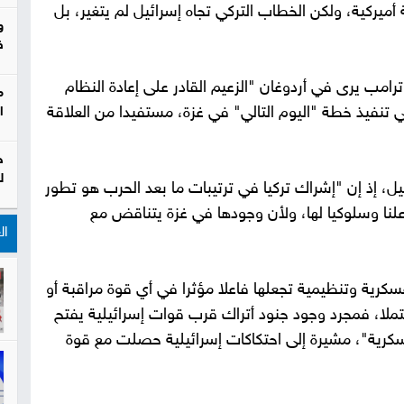
يركية، ولكن الخطاب التركي تجاه إسرائيل لم يتغير، بل
و
ف
رامب يرى في أردوغان "الزعيم القادر على إعادة النظام
م
 تنفيذ خطة "اليوم التالي" في غزة، مستفيدا من العلاقة
ا
ح
ل
ل، إذ إن "إشراك تركيا في ترتيبات ما بعد الحرب هو تطور
 علنا وسلوكيا لها، ولأن وجودها في غزة يتناقض مع
ال
رية وتنظيمية تجعلها فاعلا مؤثرا في أي قوة مراقبة أو
ملا، فمجرد وجود جنود أتراك قرب قوات إسرائيلية يفتح
سكرية"، مشيرة إلى احتكاكات إسرائيلية حصلت مع قوة