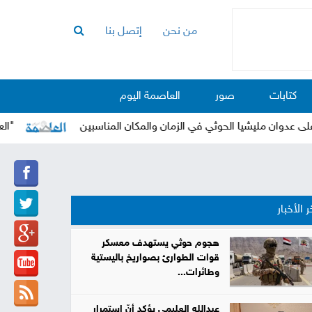
من نحن
إتصل بنا
الرئيسية
أخبار
كتابات
صور
العاصمة اليوم
العاصمة
أخبار
 مليشيا الحوثي في الزمان والمكان المناسبين
"العرادة" يد
محلية
تقارير
وتحليلات
حقوق
ر الأخبار
وحريات
سوشيال
هجوم حوثي يستهدف معسكر
قوات الطوارئ بصواريخ باليستية
كتابات
وطائرات...
فيديوهات
عبدالله العليمي يؤكد أنّ استمرار