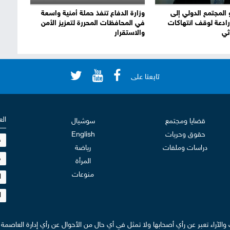
 المجتمع الدولي إلى
وزارة الدفاع تنفذ حملة أمنية واسعة
ادعة لوقف انتهاكات
في المحافظات المحررة لتعزيز الأمن
ثي
والاستقرار
تابعنا على
الع
قضايا ومجتمع
سوشيال
حقوق وحريات
English
ح
دراسات وملفات
رياضة
ج
المرأة
منوعات
ا
ا
ت والآراء تعبر عن رأي أصحابها ولا تمثل في أي حال من الأحوال عن رأي إدارة العاصمة أ