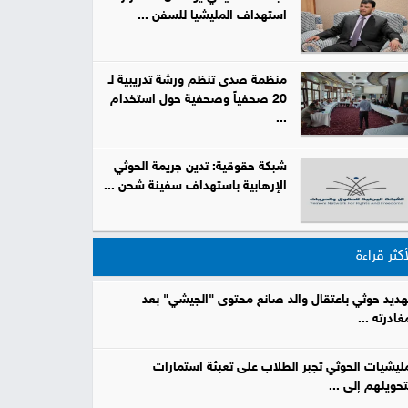
استهداف المليشيا للسفن ...
صور
من
منظمة صدى تنظم ورشة تدريبية لـ
20 صحفياً وصحفية حول استخدام
نحن
...
إتصل
بنا
البحث
شبكة حقوقية: تدين جريمة الحوثي
الإرهابية باستهداف سفينة شحن ...
أكثر قراءة
هديد حوثي باعتقال والد صانع محتوى "الجيشي" بعد
غادرته ...
ليشيات الحوثي تجبر الطلاب على تعبئة استمارات
تحويلهم إلى ...