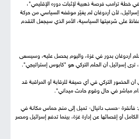
 في خطة ترامب فرصة ذهبية لإثبات دوره الإقليمي"،
إسرائيل، لأن أردوغان لم يغيّر موقفه السياسي من حركة
فاظ على شرعيتها السياسية، الأمر الذي سيجعل التقدم
 حلم أردوغان بدور في غزة، واليوم يحصل عليه، وسيسعى
، ترى إسرائيل أن الحلم التركي هو "كابوس إستراتيجي".
ن الحضور التركي في أي صيغة للرقابة أو المراقبة قد
ام مباشر في حال وقوع حادث ميداني".
ي: فأنقرة -حسب دانيال- تميل إلى منح حماس مكانة في
كامل أو إقصائها عن إدارة غزة، بينما تدفع إسرائيل ومصر